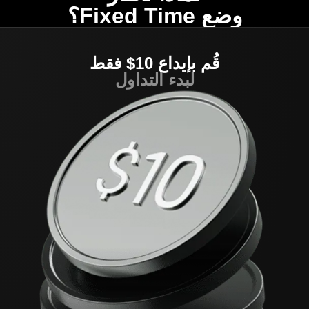
وضع Fixed Time؟
قُم بإيداع 10$ فقط
لبدء التداول