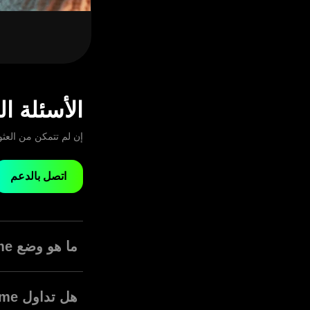
الأسئلة ا
إن لم تتمكن من العثو
اتصل بالدعم
ما هو وضع Fixed Time؟
خمس ثوانٍ إلى شهر
هل تداول Fixed Time مربح؟