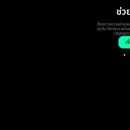
ช่ว
ต้องการความช่วยเหล
ทุกวัน ติดต่อเราผ่า
Olymptra
เร
คำถามที่
หากคุณไม่พบคำตอบให้
ติดต่อฝ่ายช่วย
ฉันจะเริ่มการ
ลงทะเบียนในแพลตฟอร