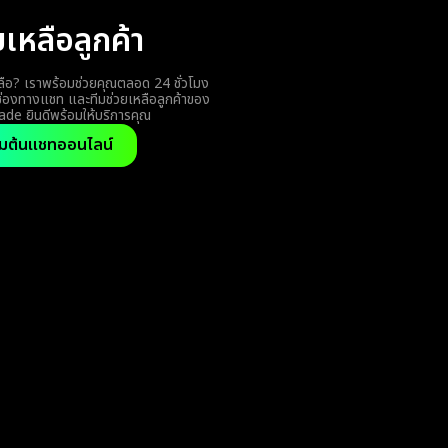
ยเหลือลูกค้า
ือ? เราพร้อมช่วยคุณตลอด 24 ชั่วโมง
นช่องทางแชท และทีมช่วยเหลือลูกค้าของ
de ยินดีพร้อมให้บริการคุณ
ิ่มต้นแชทออนไลน์
ถามบ่อย
กับคำถามของคุณ ฝ่ายช่วยเหลือลูกค้าของเราพร้อมให้บริการคุณเสมอตลอด 24 ชั่
เหลือลูกค้า
เทรดได้อย่างไร?
์ม ทำการฝากเงินขั้นต่ำ $19 หรือ €19 เลือกสินทรัพย์ที่ต้องการเทรด ระบุจำนวนเ