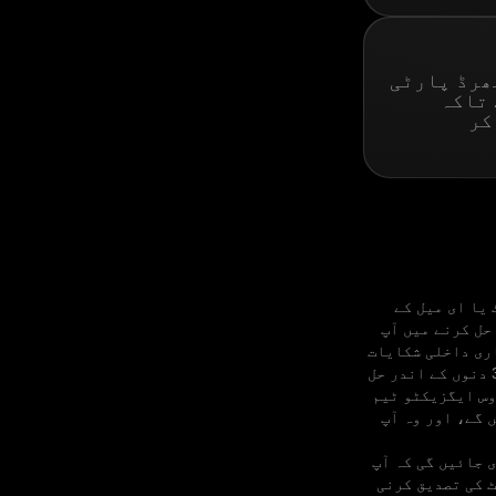
 تھرڈ پارٹی
 تاکہ
کر
 یا ای میل کے
حل کرنے میں آپ
اری داخلی شکایات
کے حل کرنے کے طریقہ کار کے مطابق آگے بڑھانے میں مدد کرے گی۔ اگر آپ کا مسئلہ 35 دنوں کے اندر حل
وس ایگزیکٹو ٹیم
 گے، اور وہ آپ
 جائیں گی کہ آپ
 کی تصدیق کرنی