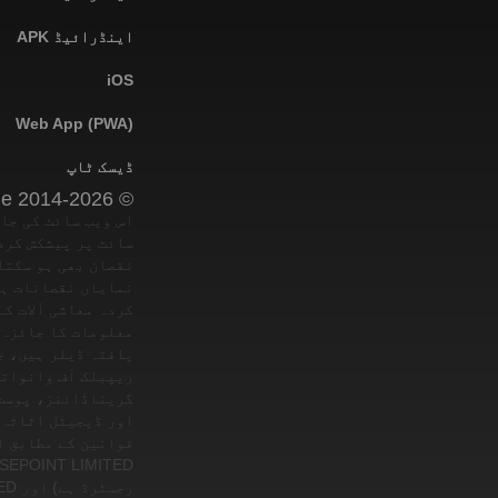
اینڈرائیڈ APK
iOS
Web App (PWA)
ڈیسک ٹاپ
© 2014-2026 Olymptrade
اس ویب سائٹ کی جا
سائٹ پر پیشکش کرد
نقصان بھی ہو سکتا
نمایاں نقصانات ہو
کردہ معاشی آلات ک
معلومات کا جائزہ 
اور ڈیجیٹل اثاثہ 
قوانین کے مطابق ا