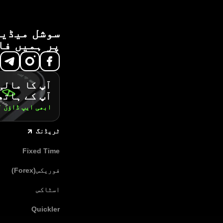
سوشل میڈیا
پر ہمیں فا
آپ کا مالی
آپ کے ہاتھ
ابھی ایپ ڈاؤن 
ٹریڈنگ
Fixed Time
فوریکس(Forex)
اسٹاکس
Quickler