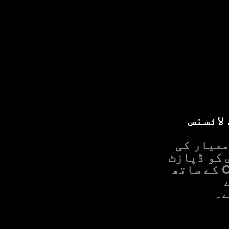
ے لائسنس
 کو ڈپازٹ
انشورنس کا احاطہ ملتا ہے اور انہیں Olymptrade کے ساتھ
ے۔