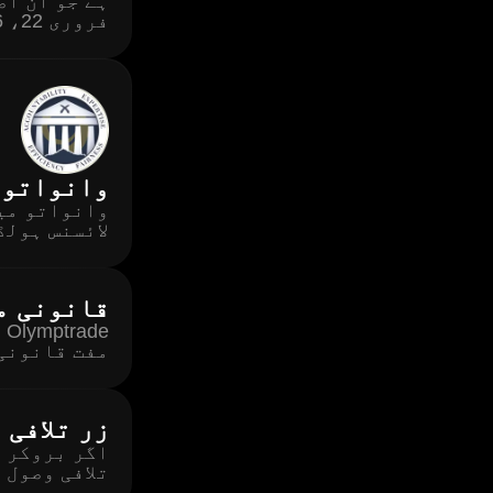
فروری 22، 2016 کو کمیشن میں شمولیت اختیار کی۔
وانواتو 
وانواتو می
لائسنس ہولڈ
قانونی م
e
مفت قانونی
زر تلافی
تلافی وصول 