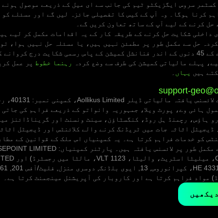
کسٹمر سروس ایگزیکٹو ٹیم کی جانب سے ای میل کے ذریعے موصول ہونے و
ہم کرنا ہوگا۔ وہ آپ کے کیس کا تفصیلی جائزہ لیں گے اور مسئلے کو 
حل کرنے کے لیے آپ کے ساتھ تعاون کریں گے۔
 داخلی شکایت حل کرنے کے طریقہ کار کے یہ اقدامات مکمل کر لیے ہی
ردہ حل سے مکمل طور پر مطمئن نہیں ہیں، یا مسئلہ حل نہیں ہوا، تو 
وقوع پذیر ہونے کے 45 دنوں کے اندر فنانشل کمیشن کے پاس رسمی شکایت درج کروا
یے، پہلے مالیاتی کمیشن کی طرف سے وضع کردہ
رہنما خطوط
پر عمل کری
کتے ہیں
یہاں
۔
support-geo@o
Gl، جو یورو ہاؤس، رچمنڈ ہل روڈ، کنگسٹاؤن، سینٹ ونسنٹ اور گریناڈائنز م
و میں باکس 2897، ڈیجیٹل اثاثہ جات میں ٹریڈنگ کرنے والے کلائنٹس اور ڈیجیٹل ا
نٹس کو خدمات فراہم کرتا ہے۔ یہ کمپنیاں اس ملک کے قوانین کے مطا
نمبر C 94716، 123، م
) مواد فراہم کرتا ہے اور کاروبار کی آپریشنل مینجمنٹ کرتا ہے۔
دیکھیں