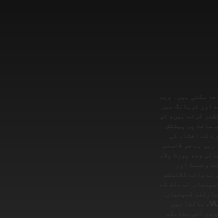
جا سکتی ہیں۔ ویب
ے اور ٹریڈنگ میں
شنز کرتے ہیں، تو
ب سائٹ پر پیشکش
رے کے افشاء کی
ے فراہم کی جا رہی ہے جو لائسنس
: 1276، گوونت بلڈنگ، کُمل ہائی وے، پورٹ وِلا،
 ٹاؤن، سینٹ ونسنٹ اور
ریڈنگ کرنے والے کلائنٹس
مپنیاں اس ملک کے
پارٹنر کمپنیاں:
VISEPOINT LIMITED (رجسٹریشن نمبر C 94716 جو 123، ملیٹا اسٹریٹ، ویلیٹا، VLT 1123، مالٹا میں
MARTIQUE LIMITED (رجسٹریشن نمبر HE 43318 جو کیپرانوروس، 13، ای وی آئی بلڈنگ،