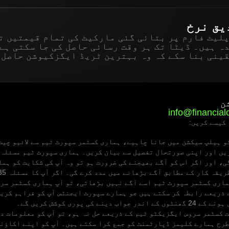
یق نرخ
Olymptrad پلیٹ فارم پر بتائی گئی مارکیٹ کی تمام قیمتیں
ہ ہیں۔ ڈیٹا تک ہر وقت رسائی حاصل کی جا سکتی ہے
ینی بنا سکے کہ وہ بہترین ٹریڈ ایگزکیوشن حاصل 
ن
info@financia
و ہیلپ سیکشن میں جانا چاہیے، ہماری کسٹمر سپورٹ ٹیم سے لائیو چیٹ
یں اور اپنی صورتحال تفصیل سے بیان کریں۔ ہماری سپورٹ ٹیم مسئلہ 
ی، اور اگر اس کو آگے بھیجنے کی ضرورت ہو تو وہ آپ کی شکایت کو ہم
ماری کسٹمر سپورٹ ٹیم اسے آگے نہیں بڑھاتی، تو آپ ہماری کسٹمر سر
 ذریعے رابطہ کر سکتے ہیں جو ہمارے سپورٹ ایجنٹس آپ کو فراہم کریں
ب دینے کی پوری کوشش کریں گے۔
 کسٹمر سروس ایگزیکٹو ٹیم کے ذریعے حل نہ ہو، تو آپ کو معلومات دی
طرح ہمارے کلیمز ڈپارٹمنٹ کو جمع کرا سکتے ہیں۔ آپ کو اپنے اکاؤنٹ