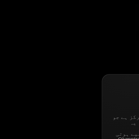
کز ہے جو
 یہ
لیے ہوتی