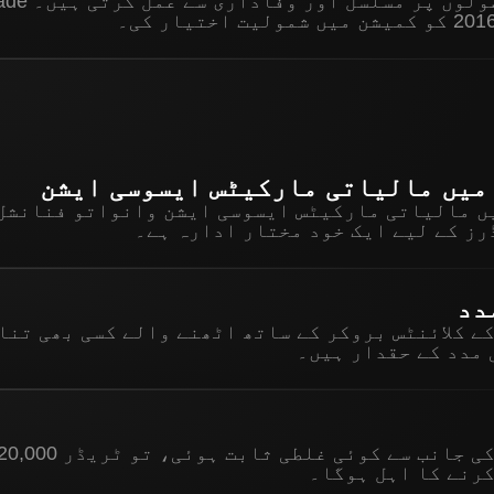
میں مالیاتی مارکیٹس ایسوسی ایشن
ں مالیاتی مارکیٹس ایسوسی ایشن وانواتو فنانشل
رز کے لیے ایک خود مختار ادارہ ہے۔
دد
Olymptrad کے کلائنٹس بروکر کے ساتھ اٹھنے والے کسی بھی ت
 مدد کے حقدار ہیں۔
کرنے کا اہل ہوگا۔