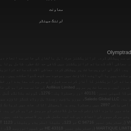
معاونت
لرننگ سینٹر
نب سے پیشکش کردہ ٹرانزیکشنز صرف اہل بالغان کی جانب سے انجام دی 
ہ معاشی آلات کے ساتھ ٹرانزیکشنز میں کافی حد تک خطرہ شامل ہوتا ہ
 ہے۔ اگر آپ اس ویب سائٹ پر پیشکش کردہ معاشی آلات کے ساتھ ٹرانزیک
 سکتے ہیں یا آپ اپنے اکاؤنٹ میں موجود سب کچھ گنوا سکتے ہیں۔ وی
ے ساتھ ٹرانزیکشنز کا آغاز کرنے سے قبل، آپ سروس کے معاہدے اور خط
ضرور لیں۔
ویب سائٹ پر سروس Aollikus Limited کی جانب س
یافتہ ڈیلر ہیں، جس کا کمپنی نمبر: 40131 اور رجسٹرڈ پتہ
ریپبلک آف وانواتو ہے۔ Saledo Global LLC، یورو ہاؤس، رچمنڈ ہل روڈ، کنگز
گریناڈائنز، پوسٹ آفس باکس 2897 میں رجسٹرڈ ہے، یہ ڈیجیٹل اثاثہ جات میں ٹ
جات میں نامزد اکاؤنٹس کے حامل کلائنٹس کو سروسز فراہم کرتی ہے۔ ک
پنی سرگرمیوں کی انجام دہی کے لیے مکمل طور پر لائسنس یافتہ ہیں۔ 
رجسٹرڈ ہے) اور 