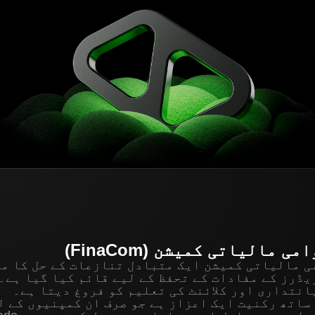
ی مالیاتی کمیشن (FinaCom)
ی مالیاتی کمیشن ایک متبادل تنازعات کے حل کا مر
ڈرز کے مفادات کے تحفظ کے لیے قائم کیا گیا ہے۔
نتداری اور کلائنٹ کی تعلیم کو فروغ دیتا ہے۔
Fin کے ساتھ رکنیت ایک اعزاز ہے جو صرف ان کمپنیوں کے 