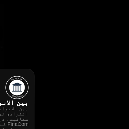
بین الاقوام
بین الاقوام
انفرادی ٹری
شفافیت، دیا
aCom