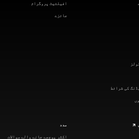
افیلئیٹ پروگرام
جائزے
ولز
ڈنگ کی شرائط
مدد
اکثر پوچھے جانے والے سوالات