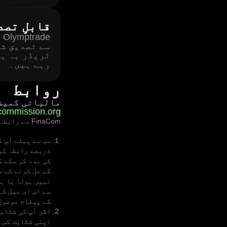
قابلِ تصد
e
سے تصدیق شد
ٹریڈر یہ یق
رہے ہیں۔
روابط
مالیاتی کمیش
lcommission.org
FinaCom سے رابطہ کیسے کریں:
سب سے پہلے آپ ک
ذریعے رابطہ کر
کی مدد کر سکے گ
نہیں ہوتا یا ہ
سے اس ای میل کے
کے پیغام موصول ہونے کے 24 گھنٹوں کے اندر جوا
اگر آپ کی شکایت
اپنی شکایت کس 