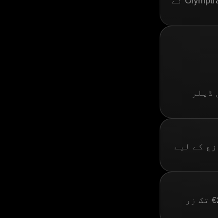
ہے جو ان اصولوں پر مسلسل اور وفاداری سے عمل کرتی ہیں۔ Olymptrade نے
 ڈیلر
نازع کے لیے
اگر بروکر کی جانب سے کوئی غلطی ثابت ہوئی، تو ٹریڈر 20,000€ تک زر