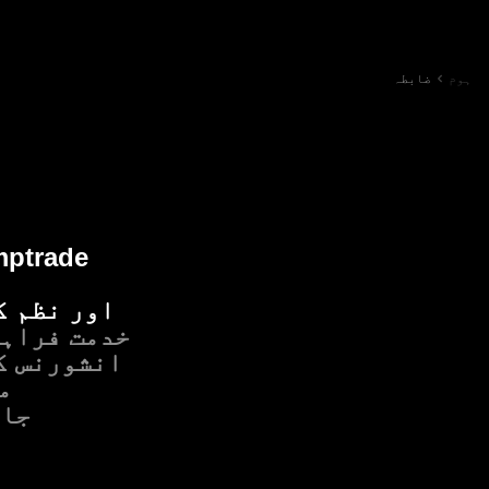
ہوم
ضابطہ
اور نظم ک
خدمت فراہم
م
جام