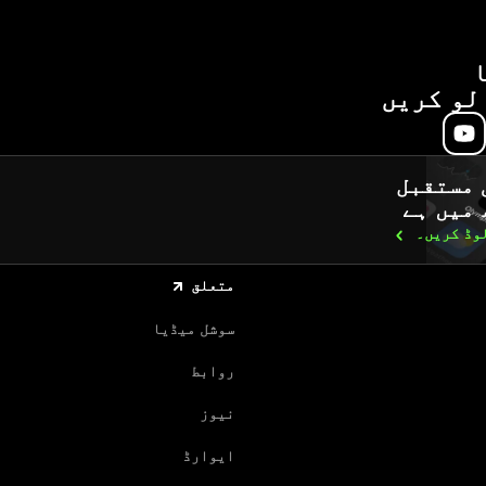
لو کریں
 مستقبل
 میں ہے
لوڈ
کریں۔
متعلق
سوشل میڈیا
روابط
نیوز
ایوارڈ