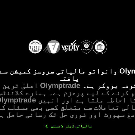
Olymptrade وانواتو مالیاتی سروسز کمیشن س
یافتہ
ردہ بروکر ہے۔
Olymptrade اعلیٰ ترین معیار کی
 کرنے کے لیے پرعزم ہے۔ ہمارے کلائنٹس
الی تعاملات سے متعلق کسی بھی مسئلے کے
ع سپورٹ اور فوری حل تک رسائی حاصل ہ
مالیاتی ڈیلر
لائسنس