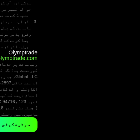
ہوگی اور آپ کو 
حوالہ نمبر فرا
احتیاط کے ساتھ 
اگر آپ نے ہماری
ماہرین کی پیش ک
ایسا کرنے کے ل
اپیل دائر کر س
Olymptrade
lymptrade.com
obal LLC
ا
اکاؤنٹس والے کلائ
سائپرس میں رجسٹرڈ
سرٹیفکیٹس 