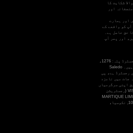
الا شکایت کا
منصفانہ اور
ں اور ہمارے
آپ کو واقعے کے
نے کا حق حاصل ہے۔
ں، اور پھر آپ
ویب سائٹ پر خدمات لائسنس یافتہ مالیاتی ڈیلر Aollikus Limited، کمپنی نمبر: 40131، رجسٹرڈ پتہ: 1276،
گورنمنٹ بلڈنگ، کمول ہائی وے، پورٹ ویلا، جمہوریہ وانواتو کے ذریعے فراہم کی جاتی ہیں۔ Saledo
یں رجسٹرڈ ہے، پی
ثاثہ جات میں نامزد
بق اپنی سرگرمیاں
انجام دینے کے لیے مکمل طور پر لائسنس یافتہ ہیں۔ پارٹنر کمپنیاں: VISEPOINT LIMITED (رجسٹریشن
یلیٹا اسٹریٹ، والیٹا، VLT 1123، مالٹا میں رجسٹرڈ) اور MARTIQUE LIMITED
(رجسٹریشن نمبر HE 43318، کپرانوروس, 13, ایوی بلڈنگ, دوسری منزل, فلیٹ/آفس 201, 1061, نکوسیا،