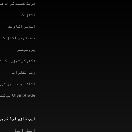
ٹریڈ کیسے کی جائے
اکاؤنٹ
اسلامی اکاؤنٹ
مفت ڈیمو اکاؤنٹ
پروموشنز
تکنیکی تجزیہ کے ٹ
رقم نکلوانا
اثاثہ جات اور ٹری
Olymptrade ہی کیوں
ایپ ڈاؤن لوڈ کریں
اینڈرائیڈ