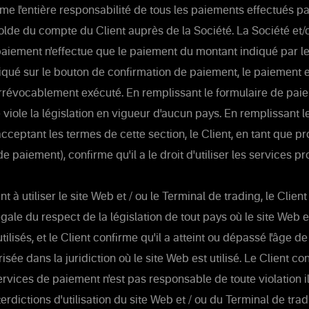
me l'entière responsabilité de tous les paiements effectués pa
solde du compte du Client auprès de la Société. La Société et/o
aiement n'effectue que le paiement du montant indiqué par le 
iqué sur le bouton de confirmation de paiement, le paiement e
t irrévocablement exécuté. En remplissant le formulaire de paie
e viole la législation en vigueur d'aucun pays. En remplissant l
cceptant les termes de cette section, le Client, en tant que pr
e paiement), confirme qu'il a le droit d'utiliser les services p
 utiliser le site Web et / ou le Terminal de trading, le Clien
gale du respect de la législation de tout pays où le site Web e
tilisés, et le Client confirme qu'il a atteint ou dépassé l'âge d
sée dans la juridiction où le site Web est utilisé. Le Client co
ervices de paiement n'est pas responsable de toute violation i
erdictions d'utilisation du site Web et / ou du Terminal de trad