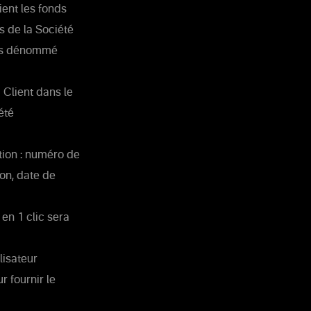
ient les fonds
s de la Société
rès dénommé
 Client dans le
été
tion : numéro de
ion, date de
 en 1 clic sera
ilisateur
r fournir le