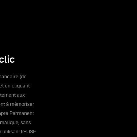
clic
bancaire (de
et en cliquant
ntement aux
ment à mémoriser
ompte Permanent
omatique, sans
 utilisant les ISF