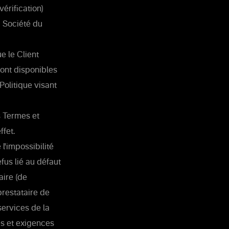
érification)
a Société du
e le Client
sont disponibles
Politique visant
s Termes et
fet.
l'impossibilité
efus lié au défaut
aire (de
prestataire de
services de la
es et exigences