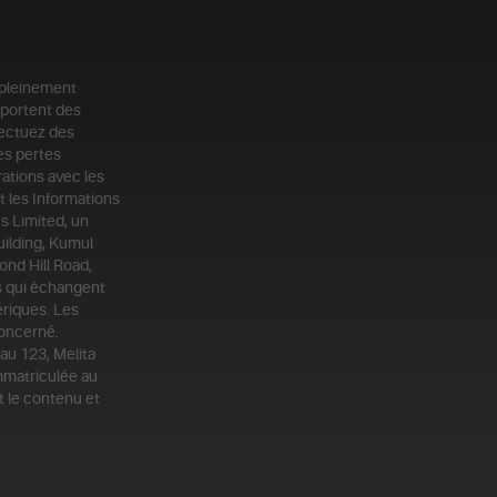
 pleinement
mportent des
fectuez des
es pertes
ations avec les
t les Informations
us Limited, un
uilding, Kumul
ond Hill Road,
ts qui échangent
riques. Les
concerné.
au 123, Melita
mmatriculée au
t le contenu et