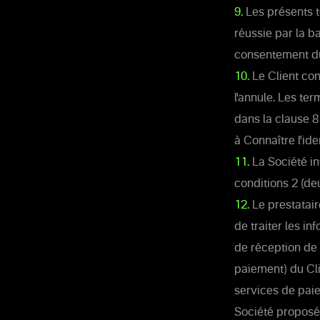
9.
Les présents t
réussie par la b
consentement du 
10.
Le Client con
l'annule. Les te
dans la clause 8
à Connaître l'ide
11.
La Société in
conditions 2 (de
12.
Le prestatair
de traiter les in
de réception de l
paiement) du Cli
services de paie
Société proposés