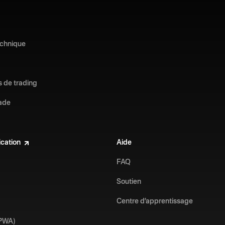
echnique
s de trading
ade
ication
Aide
FAQ
Soutien
Centre d’apprentissage
(PWA)