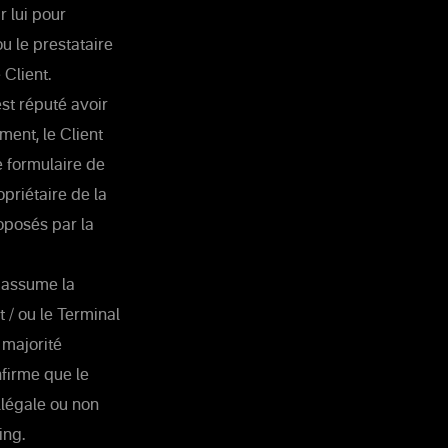
r lui pour
u le prestataire
Client.
st réputé avoir
ment, le Client
e formulaire de
opriétaire de la
roposés par la
t assume la
t / ou le Terminal
e majorité
nfirme que le
llégale ou non
ing.