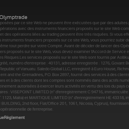
Olymptrade
posées par ce site Web ne peuvent être exécutées que par des adultes
érations avec des instruments financiers proposés sur le site Web co
et des opérations liées au trading peuvent être très risquées. Si vous ef
 instruments financiers proposés sur ce site Web, vous pourriez subir d
même tout perdre sur votre Compte. Avant de décider de lancer des Opér
ers proposés sur le site Web, vous devez examiner l'Accord de Service e
des Risques.
Les services proposés sur le site Web sont fournis par Aollik
agréé, numéro d'entreprise : 40131, adresse enregistrée : 1276, Govant B
 Republic of Vanuatu. Saledo Global LLC, enregistré à Euro House, Richm
ent and the Grenadines, P.O. Box 2897, fournit des services à des clien
ues et à des clients dont les comptes sont nommés dans des actifs numé
einement autorisées à exercer leurs activités en vertu des lois du pays 
aires : VISEPOINT LIMITED (n° d'enregistrement C 94716, immatriculée 
VLT 1123, Malta) et MARTIQUE LIMITED (n° d'enregistrement HE 43318, i
 BUILDING, 2nd floor, Flat/Office 201, 1061, Nicosia, Cyprus), fournissen
opérationnelle de l'entreprise.
que
Règlement