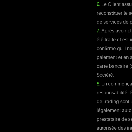
6.
Le Client assu
reconstituer le 
de services de p
7.
Après avoir cl
été traité et es
confirme qu'il n
paiement et en a
carte bancaire (d
Société.
8.
En commençant à
responsabilité lé
de trading sont u
légalement autori
prestataire de s
autorisée des int