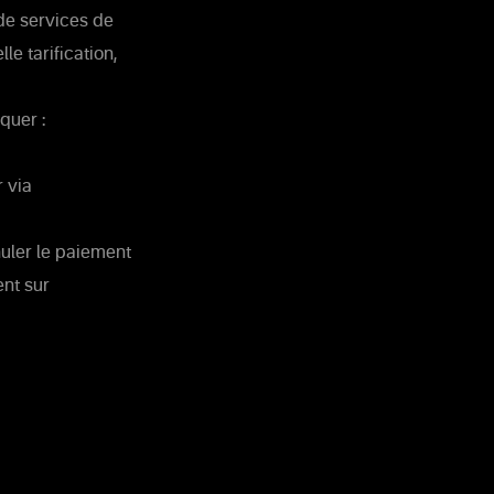
 de services de
e tarification,
quer :
 via
nuler le paiement
ent sur