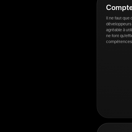
Compte 
Il ne faut qu
développeurs v
agréable à uti
ne font qu'eff
compétences e