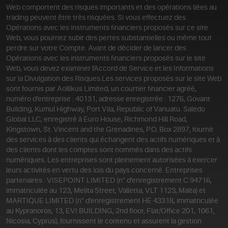
Web comportent des risques importants et des opérations liées au
trading peuvent être très risquées. Si vous effectuez des
Opérations avec les instruments financiers proposés sur ce site
Web, vous pourriez subir des pertes substantielles ou même tout
perdre sur votre Compte. Avant de décider de lancer des
Opérations avec les instruments financiers proposés sur le site
Web, vous devez examiner l'Accord de Service et les Informations
sur la Divulgation des Risques.
Les services proposés sur le site Web
sont fournis par Aollikus Limited, un courtier financier agréé,
numéro d'entreprise : 40131, adresse enregistrée : 1276, Govant
Building, Kumul Highway, Port Vila, Republic of Vanuatu. Saledo
Global LLC, enregistré à Euro House, Richmond Hill Road,
Kingstown, St. Vincent and the Grenadines, P.O. Box 2897, fournit
des services à des clients qui échangent des actifs numériques et à
des clients dont les comptes sont nommés dans des actifs
numériques. Les entreprises sont pleinement autorisées à exercer
leurs activités en vertu des lois du pays concerné. Entreprises
partenaires : VISEPOINT LIMITED (n° d'enregistrement C 94716,
immatriculée au 123, Melita Street, Valletta, VLT 1123, Malta) et
MARTIQUE LIMITED (n° d'enregistrement HE 43318, immatriculée
au Kypranoros, 13, EVI BUILDING, 2nd floor, Flat/Office 201, 1061,
Nicosia, Cyprus), fournissent le contenu et assurent la gestion