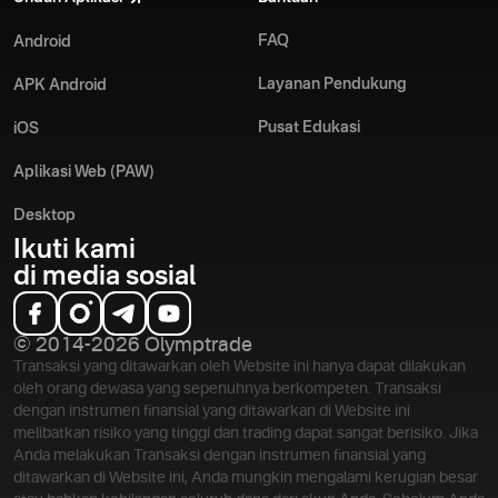
FAQ
Android
Layanan Pendukung
APK Android
Pusat Edukasi
iOS
Aplikasi Web (PAW)
Desktop
Ikuti kami
di media sosial
© 2014-2026 Olymptrade
Transaksi yang ditawarkan oleh Website ini hanya dapat dilakukan
oleh orang dewasa yang sepenuhnya berkompeten. Transaksi
dengan instrumen finansial yang ditawarkan di Website ini
melibatkan risiko yang tinggi dan trading dapat sangat berisiko. Jika
Anda melakukan Transaksi dengan instrumen finansial yang
ditawarkan di Website ini, Anda mungkin mengalami kerugian besar