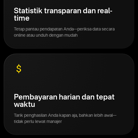
Statistik transparan dan real-
time
Tetap pantau pendapatan Anda—periksa data secara
online atau unduh dengan mudah
Pembayaran harian dan tepat
waktu
Tarik penghasilan Anda kapan aja, bahkan lebih awal—
tidak perlu lewat manajer