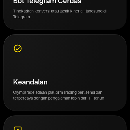
Bot Telegram Cerdas
Tingkatkan konversi atau lacak kinerja—langsung di
Telegram
Keandalan
Olymptrade adalah platform trading berlisensi dan
terpercaya dengan pengalaman lebih dari 11 tahun