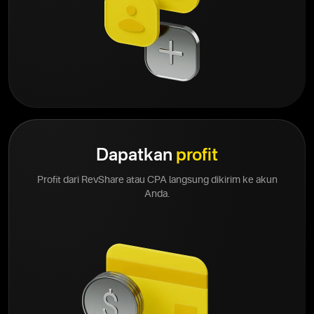
Dapatkan
profit
Profit dari RevShare atau CPA langsung dikirim ke akun
Anda.