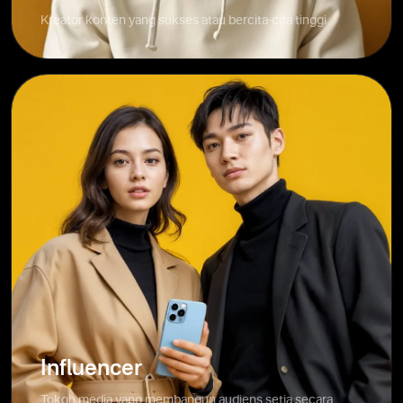
Kreator konten yang sukses atau bercita-cita tinggi
Influencer
Tokoh media yang membangun audiens setia secara