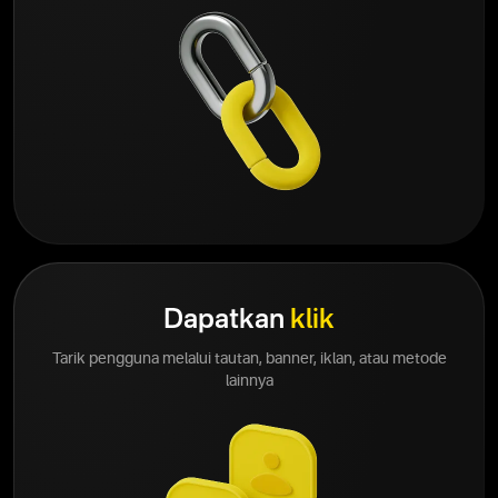
Dapatkan
klik
Tarik pengguna melalui tautan, banner, iklan, atau metode
lainnya