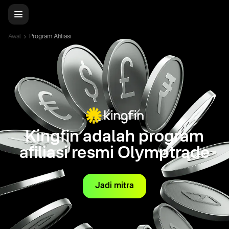
Awal
Program Afiliasi
Kingfin adalah program
afiliasi resmi Olymptrade
Jadi mitra