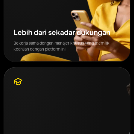
Lebih dari sekadar dukungan
Bekerja sama dengan manajer khusus yang memiliki
keahlian dengan platform ini