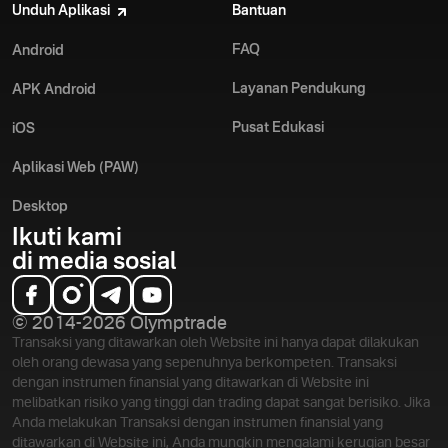
Unduh Aplikasi
Bantuan
FAQ
Android
Layanan Pendukung
APK Android
Pusat Edukasi
iOS
Aplikasi Web (PAW)
Desktop
Ikuti kami
di media sosial
© 2014-2026 Olymptrade
Transaksi yang ditawarkan oleh Website ini hanya dapat dilakukan
oleh orang dewasa yang sepenuhnya berkompeten. Transaksi
dengan instrumen finansial yang ditawarkan di Website ini
melibatkan risiko yang tinggi dan trading dapat sangat berisiko. Jika
Anda melakukan Transaksi dengan instrumen finansial yang
ditawarkan di Website ini, Anda mungkin mengalami kerugian besar