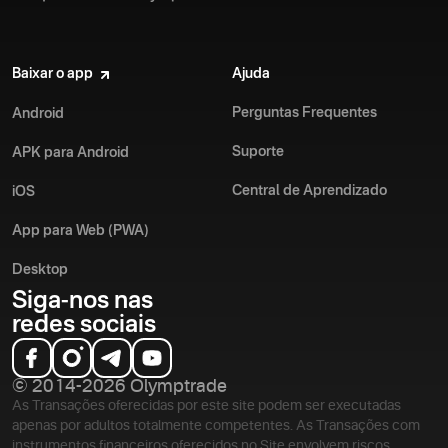
Baixar o app
Ajuda
Perguntas Frequentes
Android
Suporte
APK para Android
Central de Aprendizado
iOS
App para Web (PWA)
Desktop
Siga-nos nas
redes sociais
© 2014-2026 Olymptrade
As Transações oferecidas por este site podem ser executadas
apenas por adultos totalmente competentes. As Transações com
instrumentos financeiros oferecidos no Site envolvem riscos