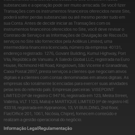
substanciais e a operação pode ser muito arriscada. Se você fizer
Transações com os instrumentos financeiros oferecidos neste Site,
poderá sofrer perdas substanciais ou até mesmo perder tudo em
sua Conta. Antes de decidir iniciar as Transações com os
instrumentos financeiros oferecidos no Site, você deve revisar o
Contrato de Serviço e as Informações de Divulgação de Riscos.
Os
serviços no Site são fornecidos pela Aollikus Limited, uma
intermediária financeira licenciada, número da empresa: 40131,
endereço registrado: 1276, Govant Building, Kumul Highway, Port
Vila, República de Vanuatu. A Saledo Global LLC, registrada na Euro
House, Richmond Hill Road, Kingstown, São Vicente e Granadinas,
Caixa Postal 2897, presta serviços a clientes que negociam ativos
digitais e a clientes com contas denominadas em ativos digitais. As
empresas são totalmente licenciadas para exercer suas atividades
pelas leis do referido país. Empresas parceiras: VISEPOINT
LIMITED (nº de registro C 94716, registrada em 123, Melita Street,
Valletta, VLT 1123, Malta) e MARTIQUE LIMITED (nº de registro HE
43318, registrada em Kypranoros, 13, VI BUILDING, 2nd floor,
Flat/Office 201, 1061, Nicósia, Chipre), fornecem conteúdo e
realizam a gestão operacional do negócio.
Informação Legal
Regulamentação