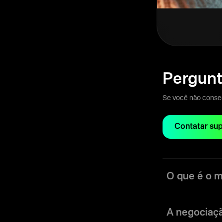
Pergunt
Se você não consegu
Contatar su
O que é o 
O modo Fixed Tim
duração predefini
A negociaçã