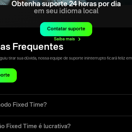
Obtenha suporte 24 horas por dia
em seu idioma local
Contatar suporte
Saiba
mais
as Frequentes
iu tirar sua dúvida, nossa equipe de suporte ininterrupto ficará feliz em
porte
modo Fixed Time?
e (FT) é um modo de negociação que permite que traders façam nego
da, que pode ir de 5 segundos a um mês.
o Fixed Time é lucrativa?