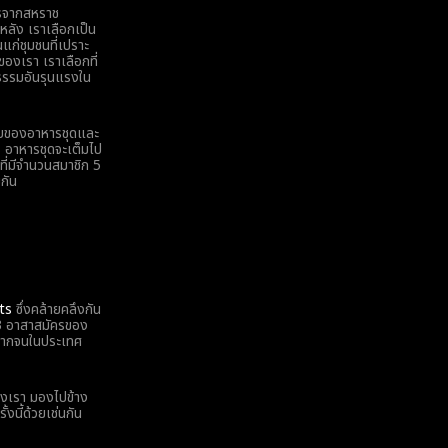
ำไรจากสหราช
ิหลัง เราเลือกเป็น
แก่ชุมชนที่เปราะ
ของเรา เราเลือกที่
ยธรรมอันรุนแรงใน
บบของอาหารชุดและ
ร อาหารชุดจะเต็มไป
ที่มีจำนวนสมาชิก 5
กัน
ts
ซึ่งคล้ายคลึงกัน
23 อาสาสมัครของ
มยากจนในประเทศ
องเรา มองไปข้าง
้งนี้ด้วยเช่นกัน