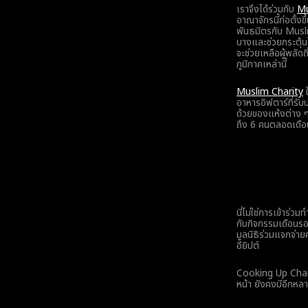
เราจึงได้ร่วมกับ
Mu
อาณาจักรนี้ก่อตั้งข
พันธมิตรกับ Musli
บางและช่วยกระตุ้นใ
จะช่วยเหลือผู้พลั
ภูมิภาคเหล่านี้
Muslim Charity
ใ
อาหารอิฟตาร์ที่รั
ด้วยของแห้งต่าง ๆ
ถึง 6 คนตลอดเดือนศ
นี่ไม่ใช่การเข้าร่ว
กับกิจกรรมเดือนรอ
มูลนิธิร่วมแจกจ่า
อียิปต์
Cooking Up Change
หน้า ยังคงมีอีกหลาย