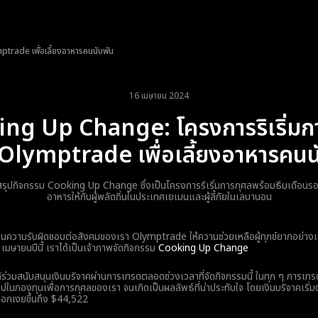
trade เพื่อเลี้ยงอาหารคนนับพัน
16 เมษายน 2024
ng Up Change: โครงการริเริ่มก
Olymptrade เพื่อเลี้ยงอาหารคนน
ุปกิจกรรม Cooking Up Change ซึ่งเป็นโครงการริเริ่มการกุศลพร้อมธีมเดือนรอม
อาหารให้กับผู้พลัดถิ่นในประเทศเยเมนและผู้ลี้ภัยในเลบานอน
านความรับผิดชอบต่อสังคมของเรา Olymptrade ให้ความช่วยเหลือผู้ทุกข์ยากอย่างเป
7 เมษายนปีนี้ เราได้เป็นเจ้าภาพจัดกิจกรรม
Cooking Up Change
ได้ร่วมสนับสนุนเงินบริจาคผ่านการเทรดตลอดช่วงเวลาที่จัดกิจกรรมนี้ ในทุก ๆ การเทร
ไปในกองทุนเพื่อการกุศลของเรา จนเกิดเป็นผลลัพธ์ที่น่าประทับใจ โดยเงินบริจาคเริ่
อกเงยขึ้นถึง $44,522