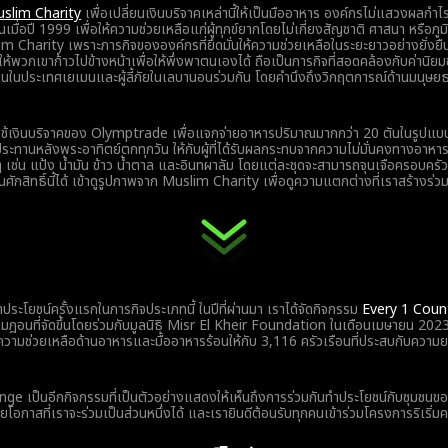
slim Charity
เพื่อเปลี่ยนเงินบริจาคเหล่านี้ให้เป็นมืออาหาร องค์กรไม่แสวงผลก
ึ้นเมื่อปี 1999 เพื่อให้ความช่วยเหลือแก่ผู้ทุกข์ยากโดยไม่เกี่ยงสัญชาติ ศาสนา หรือภูม
m Charity เพราะภารกิจขององค์กรที่ยึดมั่นให้ความช่วยเหลือในระยะยาวอย่างยั่งยืน
ห้พวกเขาก้าวไปข้างหน้าเพื่อให้พึ่งพาตนเองได้ ถือเป็นภารกิจที่สอดคล้องกับค่านิยม
ดถิ่นในประเทศเยเมนและผู้ลี้ภัยในเลบานอนร่วมกัน โดยคำนึงถึงวิกฤตการณ์ด้านมนุษ
ช้เงินบริจาคของ Olymptrade เพื่อแจกจ่ายอาหารปริมาณมากกว่า 20 ตันในรูปแ
บประทานหลังพระอาทิตย์ตกทุกวัน ให้กับผู้ที่ได้รับผลกระทบจากความไม่มั่นคงทางอาหา
 เช่น แป้ง น้ำมัน ข้าว น้ำตาล และอินทผาลัม โดยแต่ละชุดจะสามารถจุนเจือครอบครัว
ักสิทธิ์นี้ได้ เข้าดูรูปภาพจาก Muslim Charity เพื่อดูความแตกต่างที่เราสร้างร่วม
มทำประโยชน์ครั้งแรกในภารกิจประเภทนี้ ในปีที่ผ่านมา เราได้จัดกิจกรรม
Every 1 Coun
มฎอนที่จัดขึ้นโดยร่วมกับมูลนิธิ Misr El Kheir Foundation ในเดือนเมษายน 20
ยความช่วยเหลือด้านอาหารและมื้ออาหารร้อนให้กับ 3,116 ครัวเรือนที่ประสบกับควา
 เป็นอีกกิจกรรมที่เป็นตัวอย่างแสดงให้เห็นถึงการร่วมกันทำประโยชน์กับชุมชนข
โอกาสที่เราจะร่วมเป็นส่วนหนึ่งได้ และเรายินดีต้อนรับทุกคนเข้าร่วมโครงการริเริ่มครั