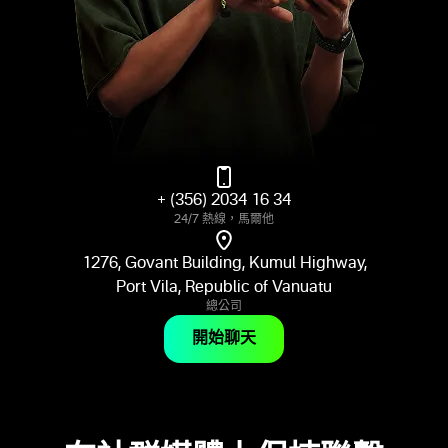
+ (356) 2034 16 34
24/7 熱線，馬爾他
1276, Govant Building, Kumul Highway,
Port Vila, Republic of Vanuatu
總公司
開始聊天