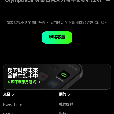
Olymptrade 獎金如何助力新手交易者成功
需求的項目，然後依照簡單步驟啟用。Olymptrade 確保整個流程順
暢，讓您能專注於運用這些工具提升交易表現。
開始您的交易之旅可能會充滿挑戰，但 Olymptrade 提供了協助您成
功的工具。適合新手的功能，例如無風險交易和依據儲值金額提供
的獎勵，讓您能以安全的方式探索交易，同時獲得實際操作經驗。
如果您找不到問題的答案，我們的 24/7 客服團隊很樂意協助您。
這些工具能讓新手交易者有信心嘗試各種策略、精進技巧，並為成
功打下堅實基礎。
聯絡客服
您的財務未來
掌握在您手中
立即下載應用程式
交易
關於
Fixed Time
社群媒體