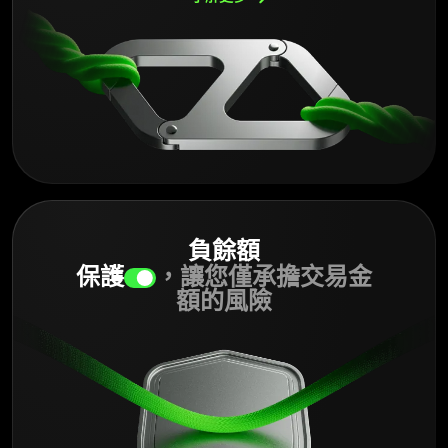
負餘額
保護
，讓您僅承擔交易金
額的風險