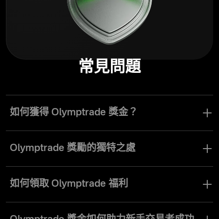
常見問題
如何獲得 Olymptrade 獎金？
您可以升級您的交易員等級，以獲得專屬 Olymptrade 獎勵。若要取
得 Advanced 等級，您需根據帳戶幣別，至少存入 $500/€500，或
Olymptrade 獎勵的獨特之處
100 USDT。若要取得 Expert 等級，您需至少存入 $2000/€2000，
或 500 USDT。您也可以透過在真實帳戶進行交易來累積經驗值，
Olymptrade 獎勵專為提升您的交易旅程而設計，提供針對您成功量
進而升級您的等級。
身打造的獨特好處。從儲值獎金到根據忠誠度提供的進階策略與指
如何領取 Olymptrade 福利
標等工具，每項獎勵都旨在為您的交易體驗增值。探索這些機會，
發揮最大潛能，與 Olymptrade 一起更快實現您的目標。
領取 Olymptrade 的獎勵和福利非常簡單。首先，瀏覽可用的選項，
例如以存款為基礎的獎金或忠誠計畫中的工具。選擇最符合您交易