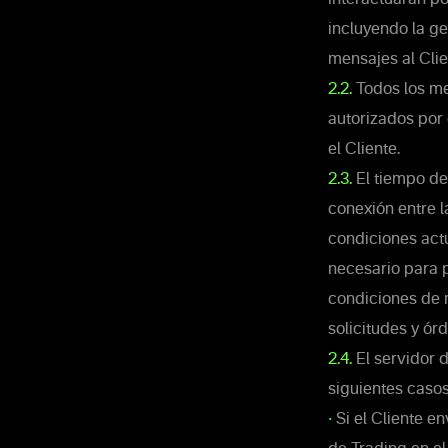
incluyendo la ge
mensajes al Clie
2.2.
Todos los me
autorizados por 
el Cliente.
2.3.
El tiempo de
conexión entre l
condiciones act
necesario para p
condiciones de 
solicitudes y ór
2.4.
El servidor d
siguientes casos
•
Si el Cliente e