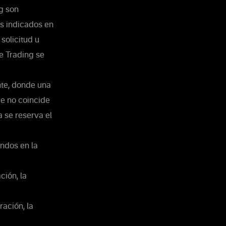
ng son
os indicados en
solicitud u
de Trading se
nte, donde una
ue no coincide
 se reserva el
ondos en la
ción, la
ración, la