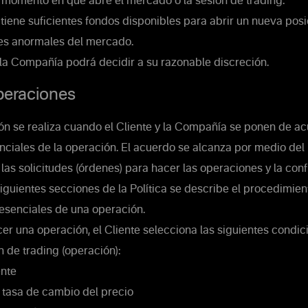
l momento en que abre el mercado o la sesión de trading.
 tiene suficientes fondos disponibles para abrir un nueva posi
es anormales del mercado.
la Compañía podrá decidir a su razonable discreción.
eraciones
n se realiza cuando el Cliente y la Compañía se ponen de ac
nciales de la operación. El acuerdo se alcanza por medio del
as solicitudes (órdenes) para hacer las operaciones y la con
iguientes secciones de la Política se describe el procedimie
 esenciales de una operación.
er una operación, el Cliente selecciona las siguientes condic
n de trading (operación):
nte
 tasa de cambio del precio