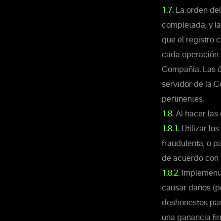
1.7.
La orden del
completada, y l
que el registro 
cada operación s
Compañía. Las ó
servidor de la 
pertinentes.
1.8.
Al hacer las 
1.8.1.
Utilizar lo
fraudulenta, o p
de acuerdo con l
1.8.2.
Implementar
causar daños (pe
deshonestos par
una ganancia fi