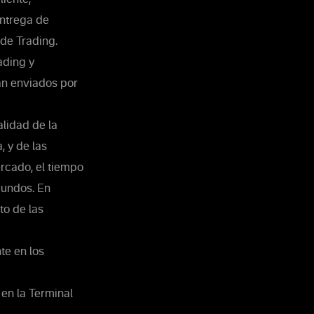
entrega de
 de Trading.
ading y
an enviados por
lidad de la
, y de las
rcado, el tiempo
gundos. En
to de las
te en los
 en la Terminal