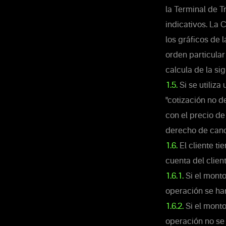
la Terminal de T
indicativos. La 
los gráficos de 
orden particular
calcula de la si
1.5.
Si se utiliza
"cotización no d
con el precio de
derecho de cance
1.6.
El cliente t
cuenta del client
1.6.1.
Si el monto
operación se har
1.6.2.
Si el monto
operación no se 