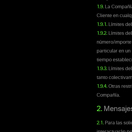
1.9.
La Compañía 
Cliente en cualq
1.9.1.
Límites de
1.9.2.
Límites del
número/importe t
particular en u
tiempo establec
1.9.3.
Límites del
tanto colectiva
1.9.4.
Otras restr
Compañía.
2.
Mensaje
2.1.
Para las soli
interactuarán po