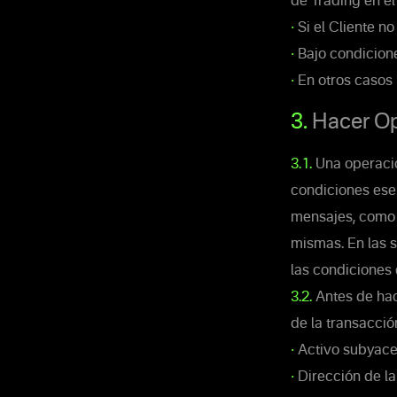
de Trading en e
•
Si el Cliente no
•
Bajo condicion
•
En otros casos 
3.
Hacer Op
3.1.
Una operació
condiciones ese
mensajes, como l
mismas. En las s
las condiciones
3.2.
Antes de hac
de la transacció
•
Activo subyace
•
Dirección de la