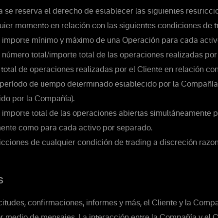
se reserva el derecho de establecer las siguientes restricci
uier momento en relación con las siguientes condiciones de t
l importe mínimo y máximo de una Operación para cada activ
 número total/importe total de las operaciones realizadas por e
otal de operaciones realizadas por el Cliente en relación con
n período de tiempo determinado establecido por la Compañía 
ido por la Compañía).
 importe total de las operaciones abiertas simultáneamente po
mente como para cada activo por separado.
icciones de cualquier condición de trading a discreción razo
s
citudes, confirmaciones, informes y más, el Cliente y la Comp
r medio de mensajes. La interacción entre la Compañía y el Cl