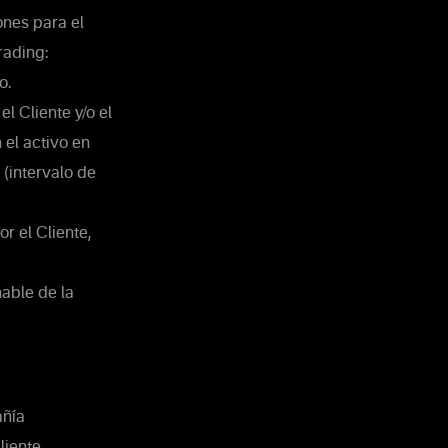
ones para el
rading:
o.
l Cliente y/o el
 el activo en
(intervalo de
r el Cliente,
nable de la
añía
iente,