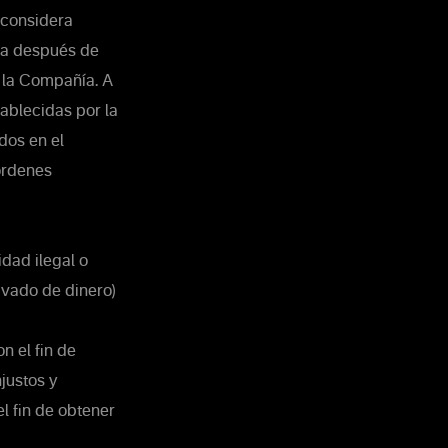
 considera
ada después de
e la Compañía. A
ablecidas por la
dos en el
órdenes
idad ilegal o
lavado de dinero)
n el fin de
justos y
l fin de obtener