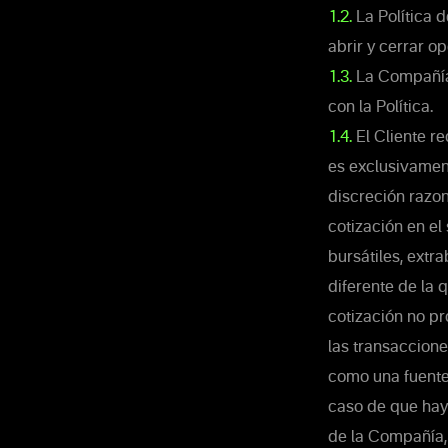
1.2.
La Política 
abrir y cerrar o
1.3.
La Compañía 
con la Política.
1.4.
El Cliente re
es exclusivamen
discreción razon
cotización en el
bursátiles, extra
diferente de la 
cotización no pr
las transaccione
como una fuente 
caso de que haya
de la Compañía, 