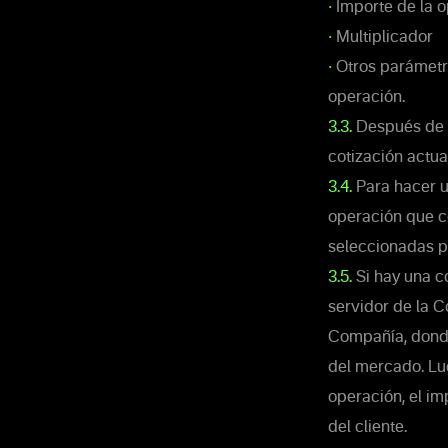
•
Importe de la 
•
Multiplicador
•
Otros parámetro
operación.
3.3.
Después de s
cotización actua
3.4.
Para hacer u
operación que c
seleccionadas p
3.5.
Si hay una co
servidor de la C
Compañía, donde
del mercado. Lue
operación, el im
del cliente.