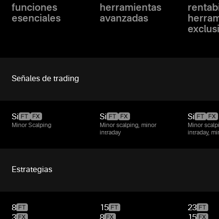
funciones
herramientas
rentabi
esenciales
avanzadas
herram
exclus
Señales de trading
Si
Si
Si
Minor Scalping
Minor scalping, minor
Minor scalp
intraday
intraday, m
Estrategias
8
15
23
3
8
15