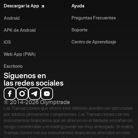
Descargar la App
Ayuda
Preguntas Frecuentes
Android
Soporte
APK de Android
Centro de Aprendizaje
iOS
Web App (PWA)
Escritorio
Síguenos en
las redes sociales
© 2014-2026 Olymptrade
Las Transacciones que ofrece este Website pueden ser ejecutadas
por adultos plenamente competentes. Las Transacciones con los
instrumentos financieros que se ofrecen en el Website entrañan un
riesgo considerable y el trading puede ser muy arriesgado. Si realiza
Transacciones con los instrumentos financieros ofrecidos en este