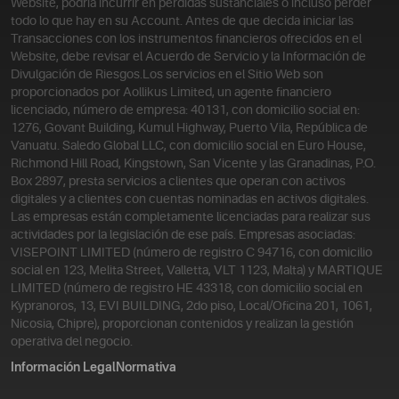
Website, podría incurrir en pérdidas sustanciales o incluso perder
todo lo que hay en su Account. Antes de que decida iniciar las
Transacciones con los instrumentos financieros ofrecidos en el
Website, debe revisar el Acuerdo de Servicio y la Información de
Divulgación de Riesgos.
Los servicios en el Sitio Web son
proporcionados por Aollikus Limited, un agente financiero
licenciado, número de empresa: 40131, con domicilio social en:
1276, Govant Building, Kumul Highway, Puerto Vila, República de
Vanuatu. Saledo Global LLC, con domicilio social en Euro House,
Richmond Hill Road, Kingstown, San Vicente y las Granadinas, P.O.
Box 2897, presta servicios a clientes que operan con activos
digitales y a clientes con cuentas nominadas en activos digitales.
Las empresas están completamente licenciadas para realizar sus
actividades por la legislación de ese país. Empresas asociadas:
VISEPOINT LIMITED (número de registro C 94716, con domicilio
social en 123, Melita Street, Valletta, VLT 1123, Malta) y MARTIQUE
LIMITED (número de registro HE 43318, con domicilio social en
Kypranoros, 13, EVI BUILDING, 2do piso, Local/Oficina 201, 1061,
Nicosia, Chipre), proporcionan contenidos y realizan la gestión
operativa del negocio.
Información Legal
Normativa