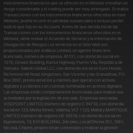
instrumentos financieros que se ofrecen en el Website entrañan un
riesgo considerable y el trading puede ser muy arriesgado. Si realiza
Transacciones con los instrumentos financieros ofrecidos en este
Website, podría incurrir en pérdidas sustanciales o incluso perder
todo lo que hay en su Account. Antes de que decida iniciar las
Transacciones con los instrumentos financieros ofrecidos en el
Website, debe revisar el Acuerdo de Servicio y la Información de
Divulgación de Riesgos.
Los servicios en el Sitio Web son
proporcionados por Aollikus Limited, un agente financiero
licenciado, número de empresa: 40131, con domicilio social en:
1276, Govant Building, Kumul Highway, Puerto Vila, República de
Vanuatu. Saledo Global LLC, con domicilio social en Euro House,
Richmond Hill Road, Kingstown, San Vicente y las Granadinas, P.O.
Box 2897, presta servicios a clientes que operan con activos
digitales y a clientes con cuentas nominadas en activos digitales.
Las empresas están completamente licenciadas para realizar sus
actividades por la legislación de ese país. Empresas asociadas:
VISEPOINT LIMITED (número de registro C 94716, con domicilio
social en 123, Melita Street, Valletta, VLT 1123, Malta) y MARTIQUE
LIMITED (número de registro HE 43318, con domicilio social en
Kypranoros, 13, EVI BUILDING, 2do piso, Local/Oficina 201, 1061,
Nicosia, Chipre), proporcionan contenidos y realizan la gestión