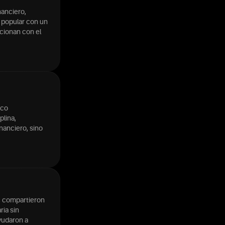
nanciero,
a popular con un
cionan con el
ico
plina,
nanciero, sino
, compartieron
ria sin
yudaron a