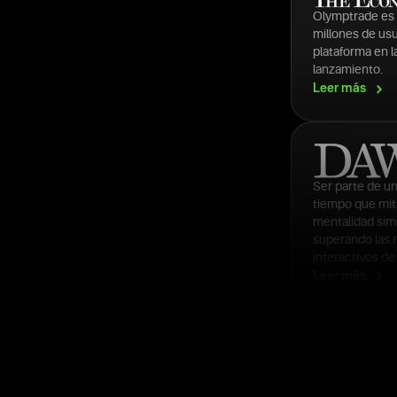
Olymptrade es 
millones de usu
plataforma en l
lanzamiento.
Leer
más
Ser parte de un
tiempo que mit
mentalidad simi
superando las m
interactivos d
Leer
más