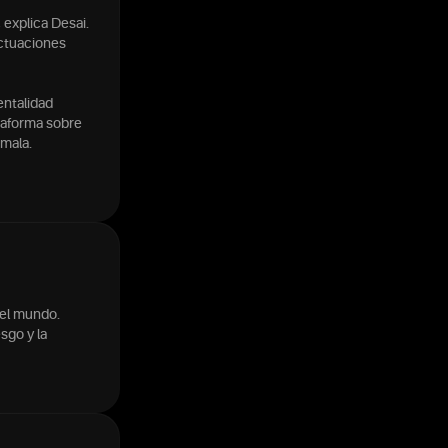
 explica Desai.
uctuaciones
entalidad
ataforma sobre
 mala.
 el mundo.
sgo y la