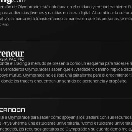
versión de Olymptrade está enfocada en el cuidado y empoderamiento fi
ara audiencias jóvenes y nacidas en la era digital. Al combinar la cultur
tivo, la marca está transformando la manera en que las personas se rela
ciero.
nde el trading a menudo se presenta como un esquema para hacerse r
os verdaderos Olymptraders saben que el verdadero camino implica disci
poyo mutuo. Olymptrade no es solo una plataforma para el crecimiento fi
donde los traders encuentran un sentido de pertenencia y propósito.
é a Olymptrade para saber cómo apoyan a los traders con sus recursos
e Priya Sharma, una estudiante universitaria: "Como estudiante universita
 negocios, los recursos gratuitos de Olymptrade y su cuenta demo me a