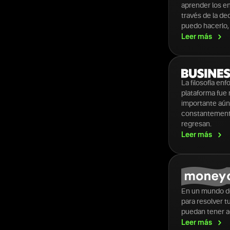
aprender los en
través de la de
puedo hacerlo, 
Leer
más
La filosofía en
plataforma fue
importante aún,
constantemente 
regresan.
Leer
más
En un mundo de
para resolver 
puedan tener a
Leer
más