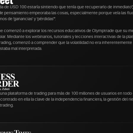
a de USD 100 estaría sintiendo que tenía que recuperarlo de inmediato",
 de pensamiento empeoraba las cosas, especialmente porque veía las fl
nos de 'ganancias' y 'pérdidas'".
ue comenzó a explorar los recursos educativos de Olymptrade que su m
r. Mediante los webinarios, tutoriales y lecciones interactivas de la pl
trading, comenzó a comprender que la volatilidad no era inherentemente
taba mal interpretada.
una plataforma de trading para más de 100 millones de usuarios en todo
ntrado en ella la clave de la independencia financiera, la gestión del rie
 trading.