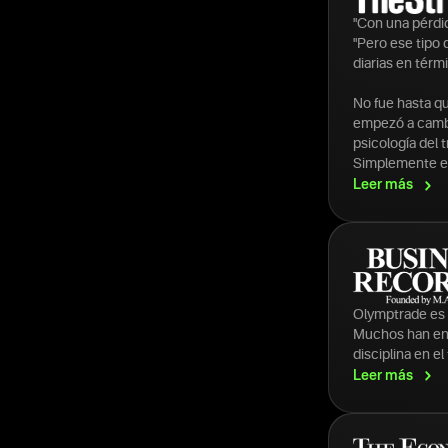
"Con una pérdid
"Pero ese tipo
diarias en térmi
No fue hasta q
empezó a cambia
psicología del 
Simplemente es
Leer
más
Olymptrade es 
Muchos han enco
disciplina en el
Leer
más