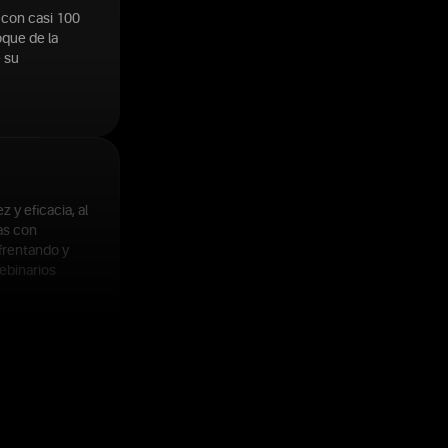
 con casi 100
oque de la
e su
 y eficacia, al
as con
frentando y
ebinarios