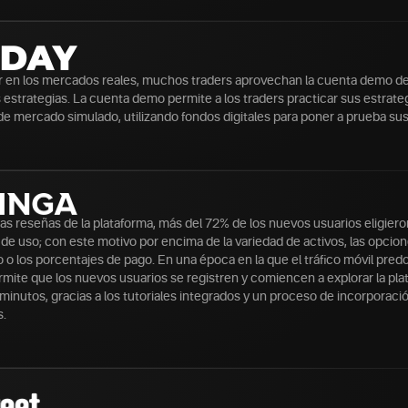
r en los mercados reales, muchos traders aprovechan la cuenta demo d
 estrategias. La cuenta demo permite a los traders practicar sus estrate
e mercado simulado, utilizando fondos digitales para poner a prueba sus
as reseñas de la plataforma, más del 72% de los nuevos usuarios eligie
d de uso; con este motivo por encima de la variedad de activos, las opcio
o los porcentajes de pago. En una época en la que el tráfico móvil predo
mite que los nuevos usuarios se registren y comiencen a explorar la pla
inutos, gracias a los tutoriales integrados y un proceso de incorporació
s.