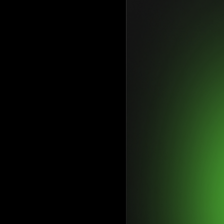
información a l
confiables, mi
Leer
más
Después de una
en la comunida
experiencias d
preocupa por el
Leer
más
Durante la últ
herramientas pa
avanzadas para 
en su camino en
Leer
más