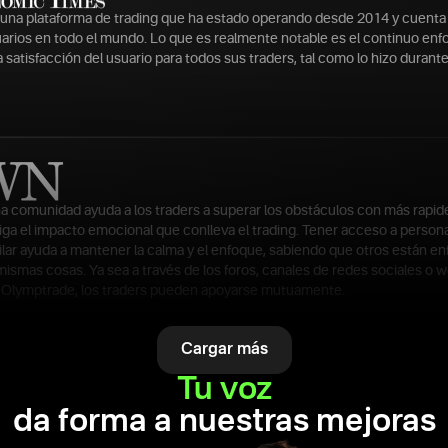
una plataforma de trading que ha estado operando desde 2014 y cuenta
arios en todo el mundo. Lo que es realmente notable es el continuo enf
a satisfacción del usuario para todos sus traders, tal como lo hizo durant
a comunidad ayuda a los traders a superar los obstáculos con más rapidez
iga el impacto emocional que conlleva el trading. Tener acceso a person
lar ayuda a mantener la calma y el enfoque, sabiendo que otros están en
ismas cosas. Ya sea a través de los foros, canales de redes sociales o w
e Olymptrade, los traders pueden apoyarse mutuamente.
Cargar más
Tu voz
da forma a nuestras mejoras