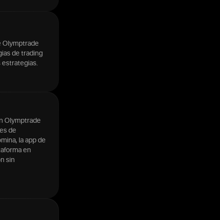
e Olymptrade
gias de trading
 estrategias.
ron Olymptrade
nes de
mina, la app de
taforma en
n sin