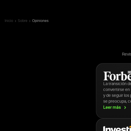
Inicio
Sobre
Opiniones
Revis
La transición 
convertirse en 
y de seguir los
se preocupa, c
Leer
más