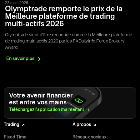
23 mars 2026
Olymptrade remporte le prix de la
Meilleure plateforme de trading
multi-actifs 2026
Olymptrade vient d’être reconnue comme la Meilleure plateforme
de trading multi-actifs 2026 par les FXDailyInfo Forex Brokers
Award.
En savoir
plus
Votre avenir financier
est entre vos mains
Téléchargez l'application
maintenant
Trading
À propos
Fixed Time
Réseaux sociaux