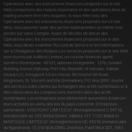
Opérations avec des instruments financiers proposés sur le site
Web comportent des risques importants et des opérations liées au
trading peuvent être très risquées. Si vous effectuez des
Opérations avec les instruments financiers proposés sur ce site
Web, vous pourriez subir des pertes substantielles ou même tout
perdre sur votre Compte. Avant de décider de lancer des
Opérations avec les instruments financiers proposés sur le site
Web, vous devez examiner l'Accord de Service et les Informations
sur la Divulgation des Risques.
Les services proposés sur le site Web
sont fournis par Aollikus Limited, un courtier financier agréé,
numéro d'entreprise : 40131, adresse enregistrée : 1276, Govant
Building, Kumul Highway, Port Vila, Republic of Vanuatu. Saledo
Global LLC, enregistré à Euro House, Richmond Hill Road,
Kingstown, St. Vincent and the Grenadines, P.O. Box 2897, fournit
des services à des clients qui échangent des actifs numériques et à
des clients dont les comptes sont nommés dans des actifs
numériques. Les entreprises sont pleinement autorisées à exercer
leurs activités en vertu des lois du pays concerné. Entreprises
partenaires : VISEPOINT LIMITED (n° d'enregistrement C 94716,
immatriculée au 123, Melita Street, Valletta, VLT 1123, Malta) et
MARTIQUE LIMITED (n° d'enregistrement HE 43318, immatriculée
au Kypranoros, 13, EVI BUILDING, 2nd floor, Flat/Office 201, 1061,