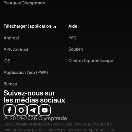
Pourquoi Olymptrade
Télécharger l'application
Aide
FAQ
Android
Soutien
APK Android
Centre d’apprentissage
iOS
Application Web (PWA)
Bureau
Suivez-nous sur
les médias sociaux
© 2014-2026 Olymptrade
Les Opérations proposées par ce site Web ne peuvent être
exécutées que par des adultes pleinement compétents. Les