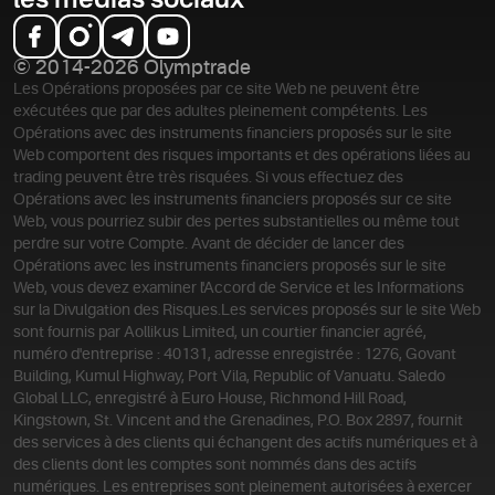
les médias sociaux
© 2014-2026 Olymptrade
Les Opérations proposées par ce site Web ne peuvent être
exécutées que par des adultes pleinement compétents. Les
Opérations avec des instruments financiers proposés sur le site
Web comportent des risques importants et des opérations liées au
trading peuvent être très risquées. Si vous effectuez des
Opérations avec les instruments financiers proposés sur ce site
Web, vous pourriez subir des pertes substantielles ou même tout
perdre sur votre Compte. Avant de décider de lancer des
Opérations avec les instruments financiers proposés sur le site
Web, vous devez examiner l'Accord de Service et les Informations
sur la Divulgation des Risques.
Les services proposés sur le site Web
sont fournis par Aollikus Limited, un courtier financier agréé,
numéro d'entreprise : 40131, adresse enregistrée : 1276, Govant
Building, Kumul Highway, Port Vila, Republic of Vanuatu. Saledo
Global LLC, enregistré à Euro House, Richmond Hill Road,
Kingstown, St. Vincent and the Grenadines, P.O. Box 2897, fournit
des services à des clients qui échangent des actifs numériques et à
des clients dont les comptes sont nommés dans des actifs
numériques. Les entreprises sont pleinement autorisées à exercer