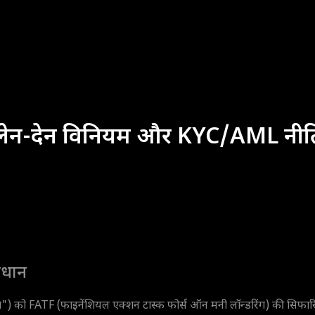
डिंग लेन-देन विनियम और KYC/AML नीत
ावधान
") को FATF (फाइनेंशियल एक्शन टास्क फोर्स ऑन मनी लॉन्डरिंग) की सिफारिशो