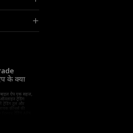
र माहौल में ट्रेड खोलने
 उन तक पहुंचने के लिए
 एक सुरक्षित ट्रेडिंग
rade
प के क्या
ोबाइल ऐप एक सहज,
नलाइन ट्रेडिंग
ें ट्रेडिंग टूल और
लायक फ़ीचर्स की
ै। Forex ट्रेडिंग APK
और विनियमित ट्रेडिंग
म, पारदर्शी हालातों के
ें।