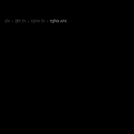
होम
ट्रेडिंग ऐप
एंड्रॉयड ऐप
एंड्रॉयड APK