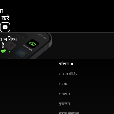
ा
 करें
य भविष्य
 है
ड
करें
परिचय
सोशल मीडिया
संपर्क
समाचार
पुरस्कार
संबद्ध कार्यक्रम