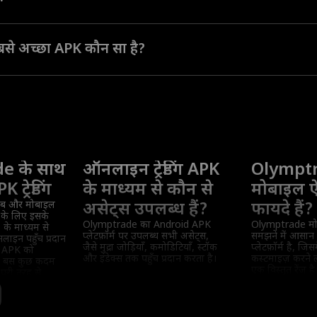
्रकार का सॉफ़्टवेयर है जो उपयोगकर्ताओं को मुनाफ़ा कमाने के उद्देश्य से वास्तविक बाज़ा
ेमाल करने की सुविधा देता है।
 सबसे अच्छा APK कौन सा है?
ात पर निर्भर करता है कि कौन सा आपके वित्तीय लक्ष्यों के लिए सबसे उपयुक्त है और
माल करते हैं, Olymptrade का APK सभी प्रकार के ट्रेडरों के लिए सभी आवश्यक टूल और
e के साथ
ऑनलाइन ट्रेडिंग APK
Olympt
ट्रेडिंग
के माध्यम से कौन से
मोबाइल ऐ
ेब और मोबाइल
असेट्स उपलब्ध हैं?
फायदे हैं?
 के लिए इसके
Olymptrade का Android APK
Olymptrade म
 के माध्यम से
प्लेटफ़ॉर्म पर उपलब्ध सभी असेट्स,
समझने में आसान ऑ
लाइन पहुँच प्रदान
जैसे मुद्रा जोड़ियाँ, कमोडिटियाँ, स्टॉक
प्लेटफ़ॉर्म है, जिसम
ंग APK को
और इंडेक्स तक पहुँच प्रदान करता है।
कस्टमाइज़ करने 
ए बस कुछ कदम
एक विस्तृत रेंज ह
र पूरी तरह से
को डाउनलोड करें 
्म पर मुनाफ़ा कमाना
माहौल में सर्वोत्त
साथ ट्रेडिंग शुरू कर