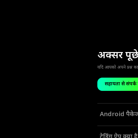
अक्सर पूछे ज
यदि आपको अपने प्रश्न क
सहायता से संपर्क 
Android पैकेज 
Olymptrade की Andro
अपने डिवाइस पर ऐप डाउ
ट्रेडिंग ऐप क्या ह