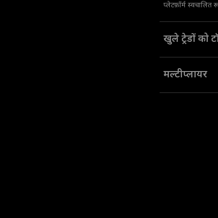
प्लेटफ़ॉर्म स्वचालित 
खुले ट्रेडों को
अपने खुले हुए ट्रेड म
मल्टीप्लायर
उच्च ट्रेड मूल्यों तक 