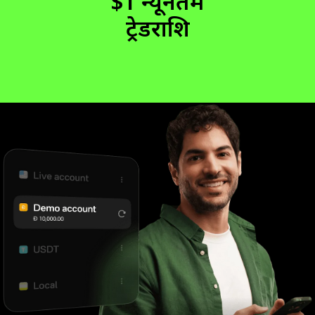
$1 न्यूनतम
ट्रेडराशि