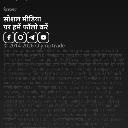
डेस्कटॉप
सोशल मीडिया
पर हमें फॉलो करें
© 2014-2026 Olymptrade
केवल एक पूर्ण वयस्क व्यक्ति को ही इस वेबसाइट द्वारा प्रदान किए जाने वाले लेन-
देनों को करने की अनुमति है। वेबसाइट पर प्रस्तुत किए जाने वाले वित्तीय इंस्ट्रुमेंट्स
के लेन-देनों में काफी जोखिम होता है और ट्रेडिंग बहुत जोखिमपूर्ण हो सकती है। यदि
आप इस वेबसाइट पर प्रस्तुत किए जाने वाले वित्तीय इंस्ट्रुमेंट्स के साथ लेन-देन करते
हैं, तो आपको काफी नुकसान हो सकता है या आप अपने खाते से सबकुछ गंवा सकते
हैं। इस वेबसाइट पर दिए गए वित्तीय उपकरणों के साथ लेन-देन शुरू करने से पहले
आपको सेवा समझौता और जोखिम प्रकटीकरण सूचना की समीक्षा कर लेनी चाहिए।
वेबसाइट पर उपलब्ध सेवाएं Aollikus Limited, एक लाइसेंस प्राप्त वित्तीय डीलर,
कंपनी संख्या: 40131, पंजीकृत पता: 1276, Govant Building, Kumul
Highway, Port Vila, Republic of Vanuatu द्वारा प्रदान की जाती हैं। Euro
House, Richmond Hill Road, Kingstown, St. Vincent and the
Grenadines, P.O. Box 2897 में पंजीकृत Saledo Global LLC, डिजिटल
असेट्स में ट्रेडिंग करने वाले ग्राहकों और डिजिटल असेट्स में नॉमिनेटेड खातों वाले
ग्राहकों को सेवाएं प्रदान करती है। कंपनियों को उस देश के कानूनों द्वारा अपनी
गतिविधियों को करने के लिए पूरी तरह से लाइसेंस प्राप्त हैं। भागीदार (पार्टनर)
कंपनियाँ: VISEPOINT LIMITED (पंजीकरण संख्या C 94716, 123, Melita
Street, Valletta, VLT 1123, Malta में पंजीकृत) और MARTIQUE