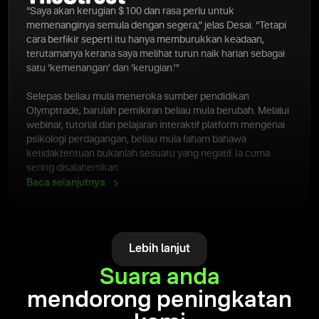
“Saya akan kerugian $100 dan rasa perlu untuk
memenanginya semula dengan segera,” jelas Desai. “Tetapi
cara berfikir seperti itu hanya memburukkan keadaan,
terutamanya kerana saya melihat turun naik harian sebagai
satu ‘kemenangan’ dan ‘kerugian.’”
Selepas beliau mula meneroka sumber pendidikan
Olymptrade, barulah pemikiran beliau mula berubah. Melalui
webinar, tutorial dan pelajaran interaktif platform mengenai
psikologi perdagangan, beliau mula faham bahawa
ketidaktentuan bukanlah sesuatu yang negatif. Ia cuma
sering disalahertikan.
Baca
selanjutnya
Lebih lanjut
Suara anda
mendorong peningkatan