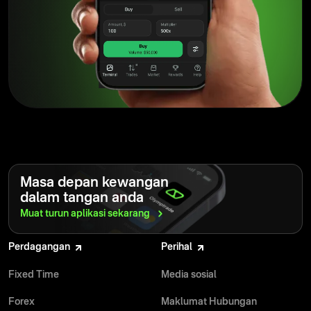
Sepanjang dekad yang lalu, Olymptrade telah
membangunkan persekitaran di mana pedagang boleh
berkembang maju, sentiasa mengutamakan keperluan
mereka. Platform ini terus berkembang, memperkenalkan
ciri baharu yang direka untuk menyokong pedagang dalam
perjalanan mereka. Bagi mereka yang mencari platform yang
benar-benar mengambil berat tentang pertumbuhan dan
kesejahteraan mereka, Olymptrade berdiri sebagai
pilihan yang teguh dan dipercayai.
Baca
selanjutnya
Masa depan kewangan
dalam tangan anda
Muat turun aplikasi
sekarang
Olymptrade adalah antara beberapa inovator dalam pasaran
sepanjang dekad yang lalu. Sepanjang tahun, ia telah
Perdagangan
Perihal
berevolusi kepada platform yang menyediakan sokongan,
pendidikan dan cerapan kepada pedagang pada setiap
Fixed Time
Media sosial
peringkat perjalanan pembelajaran mereka. Disebabkan
warisan perkhidmatannya yang boleh dipercayai, berjuta-
Forex
Maklumat Hubungan