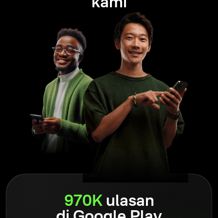
kami
Olymptrade ialah platform perdagangan untuk 100+ juta
pengguna seluruh dunia. Ramai telah menamakannya
sebagai kunci kepada kebebasan kewangan, pengurusan
risiko dan disiplin perdagangan.
Baca
selanjutnya
Olymptrade ialah platform perdagangan yang telah
beroperasi sejak 2014 dan digunakan hampir 100 juta
pengguna di seluruh dunia. Walau bagaimanapun, perkara
yang luar biasa ialah tumpuan berterusan platform pada
kepuasan pengguna semua pedagangnya, sama seperti
yang dilakukan semasa pelancarannya.
Baca
selanjutnya
970K
ulasan
di Google Play
Menjadi sebahagian daripada komuniti membantu pedagang