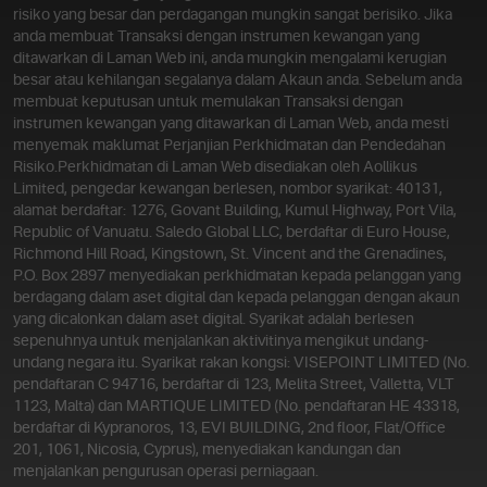
risiko yang besar dan perdagangan mungkin sangat berisiko. Jika
penggunanya. Platform ini memastikan ia tidak
anda membuat Transaksi dengan instrumen kewangan yang
berkompromi dengan ciri, alatan dan strategi yang penting
ditawarkan di Laman Web ini, anda mungkin mengalami kerugian
untuk kejayaan perdagangan halal.
besar atau kehilangan segalanya dalam Akaun anda. Sebelum anda
Baca
selanjutnya
membuat keputusan untuk memulakan Transaksi dengan
instrumen kewangan yang ditawarkan di Laman Web, anda mesti
menyemak maklumat Perjanjian Perkhidmatan dan Pendedahan
Risiko.
Perkhidmatan di Laman Web disediakan oleh Aollikus
Limited, pengedar kewangan berlesen, nombor syarikat: 40131,
alamat berdaftar: 1276, Govant Building, Kumul Highway, Port Vila,
Dalam dunia penuh peluang kewangan, ia mungkin satu
Republic of Vanuatu. Saledo Global LLC, berdaftar di Euro House,
cabaran untuk menyelarikan kepercayaan anda dengan
Richmond Hill Road, Kingstown, St. Vincent and the Grenadines,
amalan perdagangan. Walau bagaimanapun, dengan platform
P.O. Box 2897 menyediakan perkhidmatan kepada pelanggan yang
seperti Olymptrade, pedagang kini mempunyai pilihan untuk
berdagang dalam aset digital dan kepada pelanggan dengan akaun
menyertai platform yang mematuhi prinsip ini.
yang dicalonkan dalam aset digital. Syarikat adalah berlesen
Baca
selanjutnya
sepenuhnya untuk menjalankan aktivitinya mengikut undang-
undang negara itu. Syarikat rakan kongsi: VISEPOINT LIMITED (No.
pendaftaran C 94716, berdaftar di 123, Melita Street, Valletta, VLT
1123, Malta) dan MARTIQUE LIMITED (No. pendaftaran HE 43318,
Perdagangan mungkin mencabar, terutamanya bagi mereka
berdaftar di Kypranoros, 13, EVI BUILDING, 2nd floor, Flat/Office
yang tidak pernah mengalami pasaran langsung. Walaupun
201, 1061, Nicosia, Cyprus), menyediakan kandungan dan
pengalaman itu mungkin terlalu besar untuk dihadamkan,
menjalankan pengurusan operasi perniagaan.
platform seperti Olymptrade membantu anda