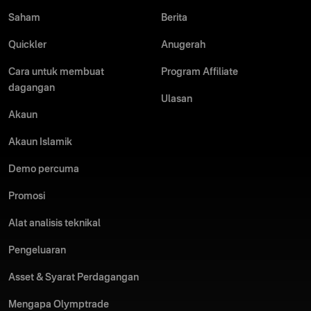
juta pedagang baharu telah menemui laluan mereka
Saham
Berita
ke pasaran.
Baca
selanjutnya
Quickler
Anugerah
Cara untuk membuat
Program Affiliate
dagangan
Selepas berkembang selama satu dekad, Olymptrade kekal
Ulasan
sebagai salah satu broker paling popular di kalangan
Akaun
komuniti perdagangan. Daripada menawarkan sumber
pendidikan peringkat tinggi dan alatan inovatif kepada
Akaun Islamik
menyediakan pengalaman perdagangan yang beretika, telus
dan bertanggungjawab, Olymptrade telah membuktikan
Demo percuma
bahawa ia mengambil berat untuk membantu pedagang
dalam pertumbuhan dan pembelajaran mereka.
Promosi
Baca
selanjutnya
Alat analisis teknikal
Pengeluaran
Sepanjang dekad yang lalu. Olymptrade secara konsisten
menambah pelbagai ciri dan alatan untuk penggunannya.
Asset & Syarat Perdagangan
Akses kepada analisis pasaran masa nyata, alat carta
lanjutan dan ciri pengurusan risiko y ang lain telah
Mengapa Olymptrade
membantu jutaan pengguna dalam perjalanan mereka.