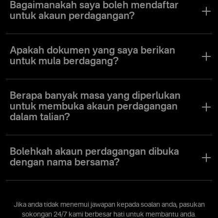
Forex dalam talian. Kami tidak menawarkan sebarang kaedah fizikal
Bagaimanakah saya boleh mendaftar
untuk membuka akaun.
untuk akaun perdagangan?
Apa yang anda perlu lakukan untuk membuka akaun perdagangan
dalam talian adalah mendaftar di Olymptrade dengan memberikan
Apakah dokumen yang saya berikan
e-mel anda dan beberapa maklumat peribadi.
untuk mula berdagang?
Untuk mula berdagang, anda perlu memberikan kad pengenalan
negara dan bukti tempat tinggal atau penyata bank. Setelah anda
Berapa banyak masa yang diperlukan
disahkan, anda boleh membuka akaun perdagangan dan mula
untuk membuka akaun perdagangan
berdagang dengan segera.
dalam talian?
Ia hanya mengambil masa lebih kurang seminit untuk membuka
akaun perdagangan dalam talian dengan Olymptrade.
Bolehkah akaun perdagangan dibuka
dengan nama bersama?
Akaun perdagangan hanya boleh dibuka untuk seorang pengguna
dengan satu nama pengguna.
Jika anda tidak menemui jawapan kepada soalan anda, pasukan
sokongan 24/7 kami berbesar hati untuk membantu anda.