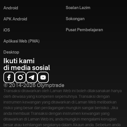
Soalan Lazim
Android
Sokongan
APK Android
Pusat Pembelajaran
iOS
Aplikasi Web (PWA)
Desktop
Ikuti kami
di media sosial
© 2014-2026 Olymptrade
Transaksi ditawarkan oleh Laman Web ini boleh dilaksanakan hanya
oleh dewasa yang kompeten sepenuhnya. Transaksi dengan
instrumen kewangan yang ditawarkan di Laman Web melibatkan
risiko yang besar dan perdagangan mungkin sangat berisiko. Jika
anda membuat Transaksi dengan instrumen kewangan yang
ditawarkan di Laman Web ini, anda mungkin mengalami kerugian
besar atau kehilangan segalanya dalam Akaun anda. Sebelum anda