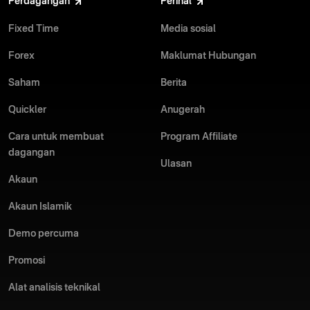
Perdagangan
Perihal
tersedia untuk deposit dan pengeluaran, mula berdagang tidak
perdagangan — Fixed Time Trades dan Forex.
pernah semudah ini.
Fixed Time
Media sosial
Jutaan pedagang di seluruh dunia ternyata tidak tersilap. Mula
Forex
Maklumat Hubungan
berdagang adalah mudah dengan salah satu broker perdagangan
dalam talian terbaik!
Saham
Berita
Quickler
Anugerah
Cara untuk membuat
Program Affiliate
dagangan
Ulasan
Akaun
Akaun Islamik
Demo percuma
Promosi
Alat analisis teknikal