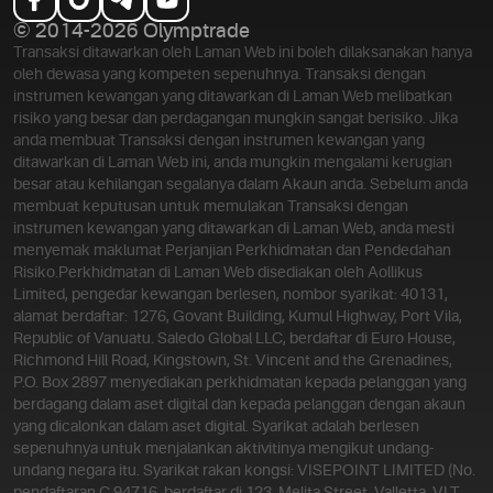
© 2014-2026 Olymptrade
Transaksi ditawarkan oleh Laman Web ini boleh dilaksanakan hanya
oleh dewasa yang kompeten sepenuhnya. Transaksi dengan
instrumen kewangan yang ditawarkan di Laman Web melibatkan
risiko yang besar dan perdagangan mungkin sangat berisiko. Jika
anda membuat Transaksi dengan instrumen kewangan yang
ditawarkan di Laman Web ini, anda mungkin mengalami kerugian
besar atau kehilangan segalanya dalam Akaun anda. Sebelum anda
membuat keputusan untuk memulakan Transaksi dengan
instrumen kewangan yang ditawarkan di Laman Web, anda mesti
menyemak maklumat Perjanjian Perkhidmatan dan Pendedahan
Risiko.
Perkhidmatan di Laman Web disediakan oleh Aollikus
Limited, pengedar kewangan berlesen, nombor syarikat: 40131,
alamat berdaftar: 1276, Govant Building, Kumul Highway, Port Vila,
Republic of Vanuatu. Saledo Global LLC, berdaftar di Euro House,
Richmond Hill Road, Kingstown, St. Vincent and the Grenadines,
P.O. Box 2897 menyediakan perkhidmatan kepada pelanggan yang
berdagang dalam aset digital dan kepada pelanggan dengan akaun
yang dicalonkan dalam aset digital. Syarikat adalah berlesen
sepenuhnya untuk menjalankan aktivitinya mengikut undang-
undang negara itu. Syarikat rakan kongsi: VISEPOINT LIMITED (No.