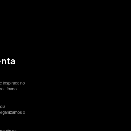
a
enta
 inspirada no
no Líbano.
oia
 organizamos o