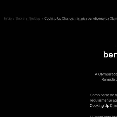
Início
Sobre
Notícias
Cooking Up Change: iniciativa beneficente da Olym
ben
A Olymptrade
Ramadã pa
Como parte do n
regularmente aqu
Cooking Up Cha