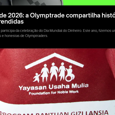
de 2026: a Olymptrade compartilha histór
prendidas
 participa da celebração do Dia Mundial do Dinheiro. Este ano, fizemos 
is e honestas de Olymptraders.