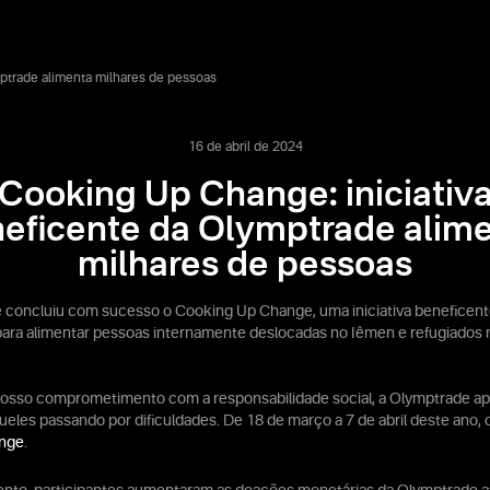
ptrade alimenta milhares de pessoas
16 de abril de 2024
Cooking Up Change: iniciativ
eficente da Olymptrade alim
milhares de pessoas
 concluiu com sucesso o Cooking Up Change, uma iniciativa beneficente
ra alimentar pessoas internamente deslocadas no Iêmen e refugiados 
osso comprometimento com a responsabilidade social, a Olymptrade ap
eles passando por dificuldades. De 18 de março a 7 de abril deste ano,
nge
.