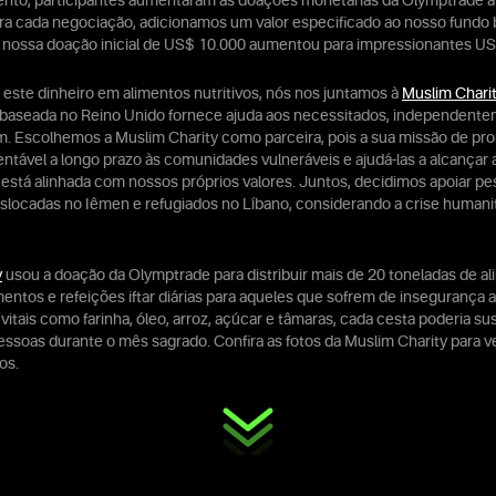
ento, participantes aumentaram as doações monetárias da Olymptrade a
ra cada negociação, adicionamos um valor especificado ao nosso fundo 
 nossa doação inicial de US$ 10.000 aumentou para impressionantes US
 este dinheiro em alimentos nutritivos, nós nos juntamos à
Muslim Chari
baseada no Reino Unido fornece ajuda aos necessitados, independente
em. Escolhemos a Muslim Charity como parceira, pois a sua missão de p
entável a longo prazo às comunidades vulneráveis e ajudá-las a alcançar 
 está alinhada com nossos próprios valores. Juntos, decidimos apoiar p
locadas no Iêmen e refugiados no Líbano, considerando a crise humanitá
y
usou a doação da Olymptrade para distribuir mais de 20 toneladas de a
mentos e refeições iftar diárias para aqueles que sofrem de insegurança a
itais como farinha, óleo, arroz, açúcar e tâmaras, cada cesta poderia s
 pessoas durante o mês sagrado. Confira as fotos da Muslim Charity para v
os.