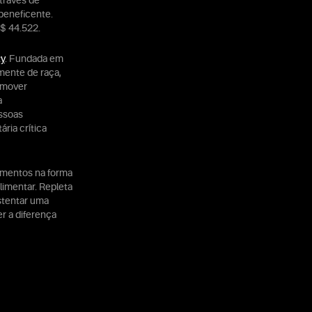
través de
beneficente.
$ 44.522.
ty
. Fundada em
mente de raça,
romover
a
essoas
ria crítica
limentos na forma
limentar. Repleta
ustentar uma
er a diferença