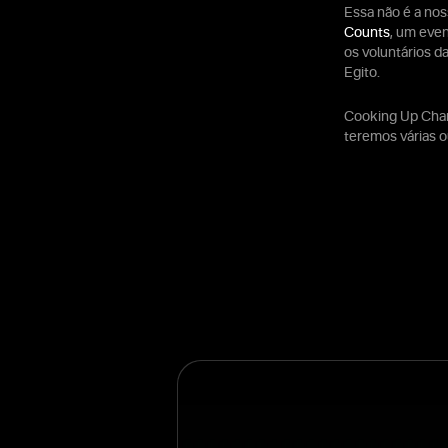
Essa não é a nos
Counts
, um even
os voluntários d
Egito.
Cooking Up Chan
teremos várias o