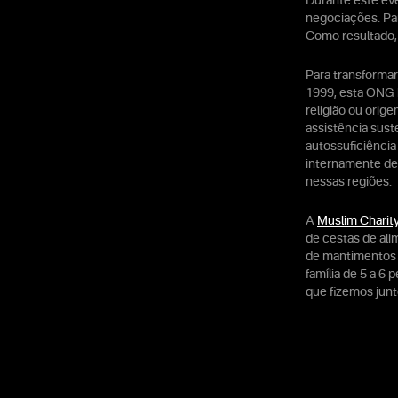
Durante este ev
negociações. Pa
Como resultado,
Para transformar
1999, esta ONG 
religião ou orig
assistência sust
autossuficiência
internamente des
nessas regiões.
A
Muslim Charit
de cestas de ali
de mantimentos v
família de 5 a 6
que fizemos junt