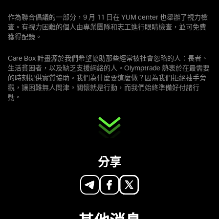
作為聯合倡議的一部分，9 月 11 日在 YUM center 也舉辦了視力檢
查。有視力困難的個人由專業團隊和志工進行眼睛檢查，並可免費
獲得配鏡。
Care Box 計畫源於我們希望協助那些經常被社會忽略的人：長者、
生活貧困者，以及缺乏支援網絡的人。Olymptrade 熱衷於在最需要
的時刻提供實質協助。我們為什麼要這麼做？因為我們拒絕袖手旁
觀，讓困難無人問津。關懷就是行動，而我們始終準備好付諸行
動。
分享