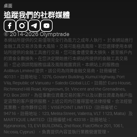
桌面
追蹤我們的社群媒體
© 2014-2026 Olymptrade
本網站所提供的交易僅限完全行為能力之成年人執行。 於本網站進行
金融工具交易涉及重大風險，交易可能極具風險。若您選擇使用本網
站所提供的金融工具進行交易，您可能會遭受重大損失，甚至帳戶內
的資金全數損失。在您決定開始進行本網站所提供的金融工具交易
前，您必須詳閱服務協議及風險揭露資訊。
本網站上的服務由
Aollikus Limited 提供，該公司為持牌金融交易商，註冊編號：
40131，註冊地址：1276, Govant Building, Kumul Highway, Port
Vila, Republic of Vanuatu。Saledo Global LLC，註冊於 Euro House,
Richmond Hill Road, Kingstown, St. Vincent and the Grenadines,
P.O. Box 2897，為從事數位資產交易的客戶以及以數位資產為帳戶指
定貨幣的客戶提供服務。上述公司均已獲得當地法律授權，合法經營
其業務。合作夥伴公司：VISEPOINT LIMITED（註冊編號 C
94716，註冊地址：123, Melita Street, Valletta, VLT 1123, Malta）及
MARTIQUE LIMITED（註冊編號 HE 43318，註冊地址：
Kypranoros, 13, EVI BUILDING, 2nd floor, Flat/Office 201, 1061,
Nicosia, Cyprus），負責提供內容並執行業務營運管理。