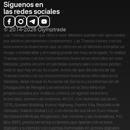
Síguenos en
las redes sociales
© 2014-2026 Olymptrade
Las Transacciones que ofrece este Website pueden ser ejecutadas
por adultos plenamente competentes. Las Transacciones con los
instrumentos financieros que se ofrecen en el Website entrañan un
riesgo considerable y el trading puede ser muy arriesgado. Si realiza
Transacciones con los instrumentos financieros ofrecidos en este
Website, podría incurrir en pérdidas sustanciales o incluso perder
todo lo que hay en su Account. Antes de que decida iniciar las
Transacciones con los instrumentos financieros ofrecidos en el
Website, debe revisar el Acuerdo de Servicio y la Información de
Divulgación de Riesgos.
Los servicios en el Sitio Web son
proporcionados por Aollikus Limited, un agente financiero
licenciado, número de empresa: 40131, con domicilio social en:
1276, Govant Building, Kumul Highway, Puerto Vila, República de
Vanuatu. Saledo Global LLC, con domicilio social en Euro House,
Richmond Hill Road, Kingstown, San Vicente y las Granadinas, P.O.
Box 2897, presta servicios a clientes que operan con activos
digitales y a clientes con cuentas nominadas en activos digitales.