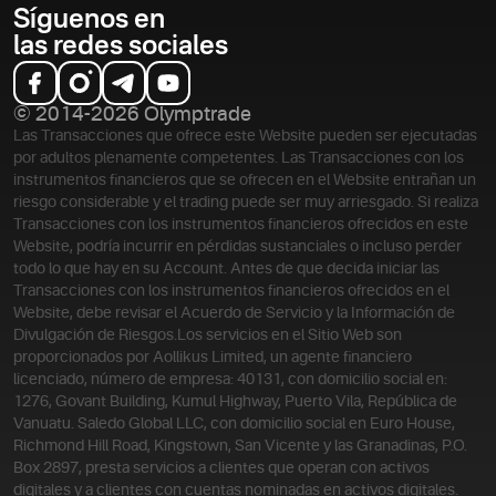
Síguenos en
las redes sociales
© 2014-2026 Olymptrade
Las Transacciones que ofrece este Website pueden ser ejecutadas
por adultos plenamente competentes. Las Transacciones con los
instrumentos financieros que se ofrecen en el Website entrañan un
riesgo considerable y el trading puede ser muy arriesgado. Si realiza
Transacciones con los instrumentos financieros ofrecidos en este
Website, podría incurrir en pérdidas sustanciales o incluso perder
todo lo que hay en su Account. Antes de que decida iniciar las
Transacciones con los instrumentos financieros ofrecidos en el
Website, debe revisar el Acuerdo de Servicio y la Información de
Divulgación de Riesgos.
Los servicios en el Sitio Web son
proporcionados por Aollikus Limited, un agente financiero
licenciado, número de empresa: 40131, con domicilio social en:
1276, Govant Building, Kumul Highway, Puerto Vila, República de
Vanuatu. Saledo Global LLC, con domicilio social en Euro House,
Richmond Hill Road, Kingstown, San Vicente y las Granadinas, P.O.
Box 2897, presta servicios a clientes que operan con activos
digitales y a clientes con cuentas nominadas en activos digitales.