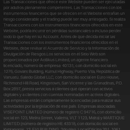
Las Transacciones que ofrece este Website pueden ser ejecutadas
por adultos plenamente competentes. Las Transacciones con los
instrumentos financieros que se ofrecen en el Website entrañan un
riesgo considerable y el trading puede ser muy arriesgado. Si realiza
Transacciones con los instrumentos financieros ofrecidos en este
Website, podría incurrir en pérdidas sustanciales o incluso perder
todo lo que hay en su Account. Antes de que decida iniciar las
Transacciones con los instrumentos financieros ofrecidos en el
Website, debe revisar el Acuerdo de Servicio y la Información de
Divulgación de Riesgos.
Los servicios en el Sitio Web son
proporcionados por Aollikus Limited, un agente financiero
licenciado, número de empresa: 40131, con domicilio social en:
1276, Govant Building, Kumul Highway, Puerto Vila, República de
Vanuatu. Saledo Global LLC, con domicilio social en Euro House,
Richmond Hill Road, Kingstown, San Vicente y las Granadinas, P.O.
Box 2897, presta servicios a clientes que operan con activos
digitales y a clientes con cuentas nominadas en activos digitales.
Las empresas están completamente licenciadas para realizar sus
actividades por la legislación de ese país. Empresas asociadas:
VISEPOINT LIMITED (número de registro C 94716, con domicilio
social en 123, Melita Street, Valletta, VLT 1123, Malta) y MARTIQUE
LIMITED (número de registro HE 43318, con domicilio social en
Kypranoros, 13, EVI BUILDING, 2do piso, Local/Oficina 201, 1061,