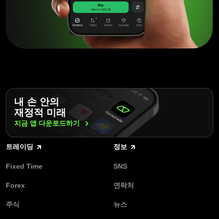
수 있었습니다.
더
보기
10년간의 성장 이후에도 Olymptrade는 여전히 트레이딩 커
뮤니티에서 가장 인기 있는 브로커 중 하나입니다.
Olymptrade는 탑티어 교육 리소스와 윤리적이고 투명하며
책임감 있는 트레이딩 경험을 제공하는 혁신적인 도구들을
지원하는데, 이는 플랫폼이 트레이더의 성장과 배움에 진심
내 손 안의
이라는 것을 증명합니다.
재정적 미래
더
보기
지금 앱
다운로드하기
트레이딩
정보
지난 10년간 Olymptrade는 지속적으로 사용자를 위해 다양
한 기능과 도구를 추가해왔습니다. 실시간 시장 분석, 고급
Fixed Time
SNS
차트 도구 및 기타 위험 관리 기능들은 수백만 사용자가 자신
만의 트레이딩 여정을 개척할 수 있게 도움을 주고 있습니다.
Forex
연락처
더
보기
주식
뉴스