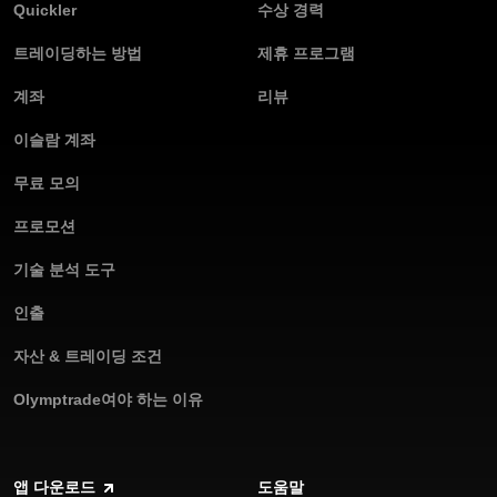
Quickler
수상 경력
트레이딩하는 방법
제휴 프로그램
Olymptrade가 걸어온 길은 기술, 투명성, 그리고 교육의 결
계좌
리뷰
합이 어떻게 더 큰 금융 포용성을 향한 길을 열 수 있는지 분
명하게 보여줍니다. 창립 후 10년 동안 Olymptrade는 정보에
이슬람 계좌
입각하여 안전하게 경제적인 목표를 달성하고자 하는 이들에
게 전략적인 동맹으로서 단순한 트레이딩 플랫폼 이상의 역
무료 모의
할을 해왔습니다.
더
보기
프로모션
기술 분석 도구
인출
자산 & 트레이딩 조건
Olymptrade는 사용자의 신뢰에 부응하는 환경을 조성하며
업계에 크고 작은 물결을 일으켜왔습니다. 당사 플랫폼은 기
Olymptrade여야 하는 이유
능, 도구, 성공적인 할랄 트레이딩에 중요한 전략들까지 무엇
하나 놓치지 않았습니다.
더
보기
앱 다운로드
도움말