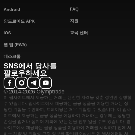
FAQ
Android
지원
안드로이드 APK
재정적 기회가 가득한 이 세계에서, 나의 믿음을 실전 트레이
딩에 반영하는 것은 어렵게 느껴질 수 있습니다. 그러나
교육 센터
iOS
Olymptrade와 함께라면 트레이더들은 이러한 원칙을 모두
존중하는 플랫폼에 참여할 수 있게 됩니다.
웹 앱 (PWA)
더
보기
데스크톱
SNS에서 당사를
팔로우하세요
트레이딩은 실제 시장을 경험해보지 못한 분들께 특히 어렵
게 느껴질 수 있습니다. Olymptrade같은 플랫폼은 트레이더
를 위축시키는 시장에서 도움이 됩니다.
© 2014-2026 Olymptrade
더
보기
이 웹사이트에서 제공하는 거래는 완전한 자격을 갖춘 성인만 실행할
수 있습니다. 웹사이트에서 제공하는 금융 상품을 이용한 거래는 상
당한 위험을 수반하며, 트레이딩은 매우 위험할 수 있습니다. 이 웹사
이트에서 제공하는 금융 상품을 이용하여 거래하는 경우에는 상당한
손실을 입거나 심지어 계좌에 있는 돈을 전부 잃을 수도 있습니다. 웹
사이트에서 제공하는 금융 상품을 이용하여 거래를 시작하기 전에 서
Olymptrade와 플랫폼 트레이딩 커뮤니티는 집단적 힘이 금
비스 계약 및 위험성 고지 정보를 확인해주십시오.
이 웹사이터의 서