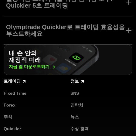
니다. Quickler에서는 모든 트레이딩이 단 5초간 진행되기 때문에
Quickler 5초 트레이딩
트레이더들은 차트에서 직접 빠르고 효율적으로 거래할 수 있습니
다.
빠른 페이스의 시장 변동성에서 성공적인 모습을 보이는 트레이더
들에게 Quickler는 이상적인 솔루션을 제공합니다. 단기 시세 변화
Olymptrade Quickler로 트레이딩 효율성을
를 이용해 수익을 올리기 위해 디자인된 Quickler의 5초 트레이딩은
부스트하세요
시장 추세에 빠르게 반응할 수 있게 해줍니다.
Quickler는 Olymptrade 플랫폼에서 빠르고 정확하게 트레이딩할 수
내 손 안의
있는 독특한 기회를 제공합니다. 이 도구는 짧은 시장 변동을 이용
재정적 미래
하여 빠르게 수익을 창출하려는 트레이더를 위해 고안되었습니다.
오늘 당신의 트레이딩 게임을 레벨 업 하려면 Olymptrade에 가입하
지금 앱
다운로드하기
고 Quickler를 사용해보세요!
트레이딩
정보
Fixed Time
SNS
Forex
연락처
주식
뉴스
Quickler
수상 경력