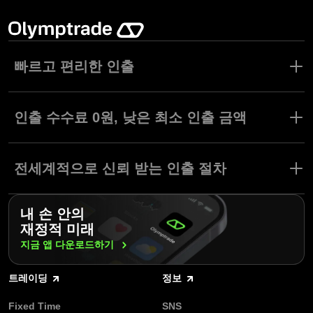
빠르고 편리한 인출
Olymptrade는 인출 요청을 빠르고 안전하게 처리합니다. 전체 인출
요청의 70% 이상이 1시간 이내에 처리되며, 나머지 요청도 대부분
인출 수수료 0원, 낮은 최소 인출 금액
도 24시간 이내에 완료되기 때문에 트레이더들은 빠른 인출 시간에
대한 신뢰를 가질 수 있습니다.
Olymptrade는 대부분의 트레이딩에 인출 수수료를 적용하지 않아
매일 자금 인출이 가능하며, 다양한 계좌 유형과 현지 결제 방식에
숨겨진 비용 없이 수익을 온전히 확보할 수 있습니다.
전세계적으로 신뢰 받는 인출 절차
맞춘 유연한 인출 한도가 적용됩니다.
최소 인출 금액은 단 $10(또는 KRW 등 현지 통화 상당액)으로, 모
든 트레이더가 빠르고 합리적인 비용으로 자금을 이용할 수 있습니
Olymptrade는 전세계 수백만 트레이더가 매일 안전하게 자금을 인
다.
내 손 안의
출하는 신뢰받는 글로벌 플랫폼입니다. 최대 인출 한도는 초보자와
재정적 미래
전문 트레이더 모두에게 충분히 높게 설정되어 있습니다.
인출 시 문제가 발생하면, 24시간 연중무휴 다국어 지원팀이 친절하
지금 앱
다운로드하기
게 도와드릴게요. Olymptrade는 안전한 현지 결제 시스템과 협력하
여 전세계 어디서나 원활한 거래를 보장합니다.
트레이딩
정보
Fixed Time
SNS