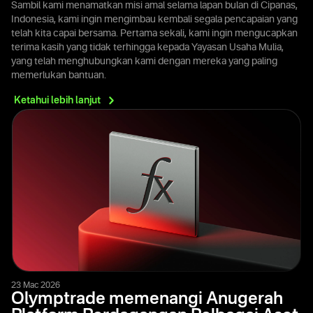
Sambil kami menamatkan misi amal selama lapan bulan di Cipanas,
Indonesia, kami ingin mengimbau kembali segala pencapaian yang
telah kita capai bersama. Pertama sekali, kami ingin mengucapkan
terima kasih yang tidak terhingga kepada Yayasan Usaha Mulia,
yang telah menghubungkan kami dengan mereka yang paling
memerlukan bantuan.
Ketahui lebih
lanjut
23 Mac 2026
Olymptrade memenangi Anugerah