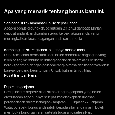
Apa yang menarik tentang bonus baru ini:
Sehingga 100% tambahan untuk deposit anda
Apabila bonus digunakan, peratusan tertentu daripada jumlah
deposit anda akan ditambah terus ke baki akaun anda, yang
meningkatkan kuasa dagangan anda serta-merta.
Kembangkan strategi anda, bukannya belanja anda
Dana tambahan bermakna anda boleh membuka dagangan yang
lebih besar, membuka berbilang dagangan dalam aset berbeza,
bereksperimen dengan pelbagai rangka masa dan meneroka lebih
banyak peluang keuntungan. Untuk butiran lanjut, lihat
Pusat Bantuan kami
.
Dapatkan ganjaran
Setiap bonus deposit disertakan dengan ganjaran yang boleh
dikeluarkan sepenuhnya selepas melengkapkan tugasan
perdagangan dalam bahagian Ganjaran → Tugasan & Ganjaran.
Walaupun baki bonus anda jatuh kepada sifar, anda masih boleh
membuka kunci ganjaran setelah tugasan diselesaikan.