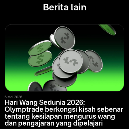
Berita lain
6 Mei 2026
Hari Wang Sedunia 2026:
Olymptrade berkongsi kisah sebenar
tentang kesilapan mengurus wang
dan pengajaran yang dipelajari