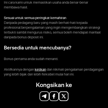
Ini cara kami untuk memastikan usaha anda benar-benar
membawa hasil.
Sesuai untuk semua peringkat kemahiran
Daripada pedagang baru yang masih berhati-hati kepada
profesional berpengalaman yang ingin mengembangkan strategi
terbukti sambil mengurus risiko, semua boleh mendapat manfaat
daripada bonus deposit ini.
Bersedia untuk mencubanya?
Bonus pertama anda sudah menanti.
Aktifkannya dengan
ketikan
dan nikmati pengalaman perdagangan
yang lebih bijak dan lebih fleksibel mulai hari ini.
Kongsikan ke