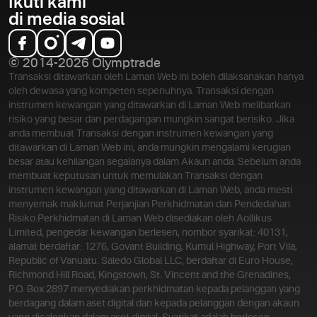
Ikuti kami
di media sosial
© 2014-2026 Olymptrade
Transaksi ditawarkan oleh Laman Web ini boleh dilaksanakan hanya
oleh dewasa yang kompeten sepenuhnya. Transaksi dengan
instrumen kewangan yang ditawarkan di Laman Web melibatkan
risiko yang besar dan perdagangan mungkin sangat berisiko. Jika
anda membuat Transaksi dengan instrumen kewangan yang
ditawarkan di Laman Web ini, anda mungkin mengalami kerugian
besar atau kehilangan segalanya dalam Akaun anda. Sebelum anda
membuat keputusan untuk memulakan Transaksi dengan
instrumen kewangan yang ditawarkan di Laman Web, anda mesti
menyemak maklumat Perjanjian Perkhidmatan dan Pendedahan
Risiko.
Perkhidmatan di Laman Web disediakan oleh Aollikus
Limited, pengedar kewangan berlesen, nombor syarikat: 40131,
alamat berdaftar: 1276, Govant Building, Kumul Highway, Port Vila,
Republic of Vanuatu. Saledo Global LLC, berdaftar di Euro House,
Richmond Hill Road, Kingstown, St. Vincent and the Grenadines,
P.O. Box 2897 menyediakan perkhidmatan kepada pelanggan yang
berdagang dalam aset digital dan kepada pelanggan dengan akaun