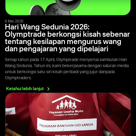
6 Mei 2026
Hari Wang Sedunia 2026:
Olymptrade berkongsi kisah sebenar
tentang kesilapan mengurus wang
dan pengajaran yang dipelajari
Setiap tahun pada 17 April, Olymptrade menyertai sambutan Hari
Wang Sedunia. Tahun ini, kami bekerjasama dengan saluran media
untuk berkongsi satu siri kisah peribadi yang jujur daripada
Olymptraders.
Ketahui lebih
lanjut