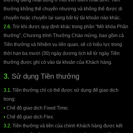
thưởng không thể chuyển nhượng và không thể được di
chuyển hoặc chuyển lại sang bất kỳ tài khoản nào khác.
2.6.
Trừ khi được quy định khác trong phần “Mở khóa Phần
thưởng”, Chương trình Thưởng Chào mừng, bao gồm cả
Tiền thưởng và Nhiệm vụ liên quan, sẽ có hiệu lực trong
thời hạn ba mươi (30) ngày dương lịch kể từ ngày Tiền
thưởng được ghi có vào tài khoản của Khách hàng.
3.
Sử dụng Tiền thưởng
3.1.
Tiền thưởng chỉ có thể được sử dụng để giao dịch
trong:
•
Chế độ giao dịch Fixed Time;
•
Chế độ giao dịch Flex.
3.2.
Tiền thưởng và tiền của chính Khách hàng được kết