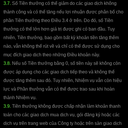
3.7.
Số Tiền thưởng có thể giảm do các giao dịch không
thành công và có thể tăng nếu lợi nhuận được phân bổ cho
phần Tiền thưởng theo Điều 3.4 ở trên. Do đó, số Tiền
thưởng có thể lớn hơn giá trị được ghi có ban đầu. Tuy
nhiên, Tiền thưởng, bao gồm bất kỳ khoản tiền tăng thêm
nào, vẫn không thể rút về và chỉ có thể được sử dụng cho
mục đích giao dịch theo những Điều khoản này.
3.8.
Nếu số Tiền thưởng bằng 0, số tiền này sẽ không còn
được áp dụng cho các giao dịch tiếp theo và không thể
được tăng thêm sau đó. Tuy nhiên, Nhiệm vụ vẫn còn hiệu
lực và Phần thưởng vẫn có thể được trao sau khi hoàn
thành Nhiệm vụ.
3.9.
Tiền thưởng không được chấp nhận làm khoản thanh
toán cho các giao dịch mua dịch vụ, gói đăng ký hoặc các
dịch vụ trên trang web của Công ty hoặc trên sàn giao dịch