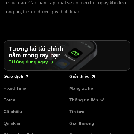
cứ lúc nào. Các bản cập nhật sẽ có hiệu lực ngay khi được
công bố, trừ khi được quy định khác.
Tương lai tài chính
nằm trong tay bạn
Tải ứng dụng
ngay
Giao dịch
Giới thiệu
Fixed Time
Mạng xã hội
Forex
Thông tin liên hệ
Cổ phiếu
Tin tức
Quickler
Giải thưởng