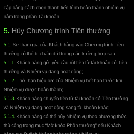
cập bằng cách chọn thanh tiến trình hoàn thành nhiệm vụ
nằm trong phần Tài khoản.
5.
Hủy Chương trình Tiền thưởng
5.1.
Sự tham gia của Khách hàng vào Chương trình Tiền
thưởng có thể bị chấm dứt trong các trường hợp sau:
5.1.1.
Khách hàng gửi yêu cầu rút tiền từ tài khoản có Tiền
thưởng và Nhiệm vụ đang hoạt động;
5.1.2.
Thời hạn hiệu lực của Nhiệm vụ hết hạn trước khi
Nhiệm vụ được hoàn thành;
5.1.3.
Khách hàng chuyển tiền từ tài khoản có Tiền thưởng
và Nhiệm vụ đang hoạt động sang tài khoản khác;
5.1.4.
Khách hàng có thể hủy Nhiệm vụ theo phương thức
thủ công trong mục “Mở khóa Phần thưởng” nếu Khách