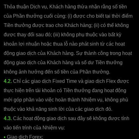
Thỏa thuận Dịch vụ, Khách hàng thừa nhận rằng số tiền
của Phần thưởng cuối cùng: (i) được cho biết tại thời điểm
Tiền thưởng được trao cho Khách hàng; (ii) có thể không
được thay đổi sau đó; (iii) không phụ thuộc vào bất kỳ
khoản lợi nhuận hoặc thua lỗ nào phát sinh từ các hoạt
động giao dịch của Khách hàng. Sự thành công trong hoạt
động giao dịch của Khách hàng và số dư Tiền thưởng
không ảnh hưởng đến số tiền của Phần thưởng.
4.2.
Chỉ các giao dịch Fixed Time và giao dịch Flex được
thực hiện trên tài khoản có Tiền thưởng đang hoạt động
mới góp phần vào việc hoàn thành Nhiệm vụ, không phù
thuộc vào khả năng sinh lời của các giao dịch đó.
4.3.
Các hoạt động giao dịch sau đây sẽ không được tính
vào tiến trình của Nhiệm vụ:
•
Giao dịch Forex;