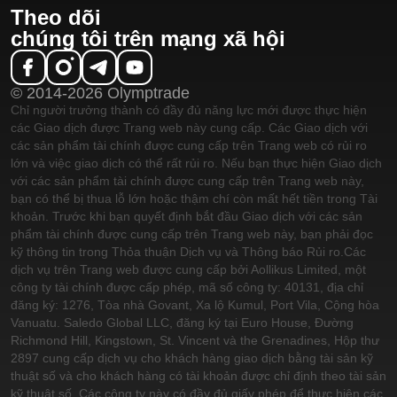
Theo dõi
chúng tôi trên mạng xã hội
© 2014-2026 Olymptrade
Chỉ người trưởng thành có đầy đủ năng lực mới được thực hiện
các Giao dịch được Trang web này cung cấp. Các Giao dịch với
các sản phẩm tài chính được cung cấp trên Trang web có rủi ro
lớn và việc giao dịch có thể rất rủi ro. Nếu bạn thực hiện Giao dịch
với các sản phẩm tài chính được cung cấp trên Trang web này,
bạn có thể bị thua lỗ lớn hoặc thậm chí còn mất hết tiền trong Tài
khoản. Trước khi bạn quyết định bắt đầu Giao dịch với các sản
phẩm tài chính được cung cấp trên Trang web này, bạn phải đọc
kỹ thông tin trong Thỏa thuận Dịch vụ và Thông báo Rủi ro.
Các
dịch vụ trên Trang web được cung cấp bởi Aollikus Limited, một
công ty tài chính được cấp phép, mã số công ty: 40131, địa chỉ
đăng ký: 1276, Tòa nhà Govant, Xa lộ Kumul, Port Vila, Cộng hòa
Vanuatu. Saledo Global LLC, đăng ký tại Euro House, Đường
Richmond Hill, Kingstown, St. Vincent và the Grenadines, Hộp thư
2897 cung cấp dịch vụ cho khách hàng giao dịch bằng tài sản kỹ
thuật số và cho khách hàng có tài khoản được chỉ định theo tài sản
kỹ thuật số. Các công ty này có đầy đủ giấy phép để thực hiện các