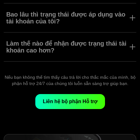
Nhà giao dịch nhận được trạng thái vĩnh viễn — trạng thái sẽ
không hết hạn. Bạn có thể tận hưởng tất cả lợi ích của trạng thái
Bao lâu thì trạng thái được áp dụng vào
cho đến khi đạt mức nạp tiền cần thiết để nâng cấp lên trạng thái
tài khoản của tôi?
tiếp theo.
Trạng thái được nâng cấp ngay khi nhà giao dịch nạp vào một số
tiền nhất định.
Làm thế nào để nhận được trạng thái tài
khoản cao hơn?
Bạn có thể nhận trạng thái cao hơn bằng cách nạp tiền một lần
vào tài khoản:
Trạng thái Smart — từ 100$
Nếu bạn không thể tìm thấy câu trả lời cho thắc mắc của mình, bộ
Trạng thái Pro — từ 2.000$
phận hỗ trợ 24/7 của chúng tôi luỗn sẵn sàng trợ giúp bạn.
Trạng thái Elite — từ 30.000$
Nếu tài khoản của bạn sử dụng loại tiền tệ khác, số tiền yêu cầu
Liên hệ bộ phận Hỗ trợ
sẽ được tính theo tỷ giá hối đoái hiện tại.