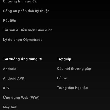
Chương trình ưu đãi
Công cụ phân tích kỹ thuật
Rút tiền
Tài sản & Điều kiện Giao dịch
Lý do chọn Olymptrade
Tải xuống ứng dụng
Trợ giúp
Câu hỏi thường gặp
Android
Hỗ trợ
Android APK
Trung tâm Học tập
iOS
Ứng dụng Web (PWA)
Máy tính