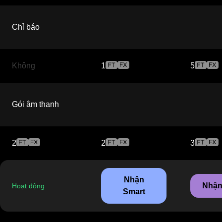
Chỉ báo
Không
1
5
Gói âm thanh
2
2
3
Nhận
Nhận
Hoạt động
Smart