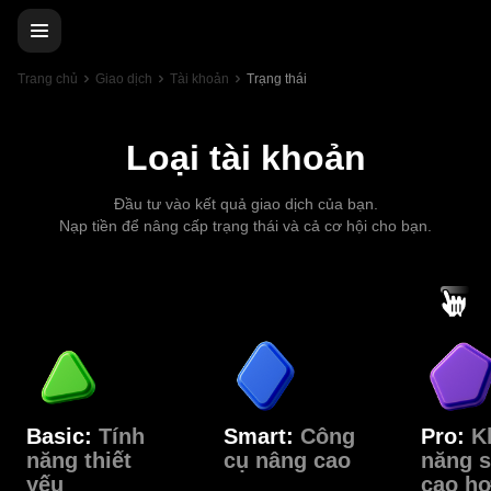
Trang chủ
Giao dịch
Tài khoản
Trạng thái
Loại tài khoản
Đầu tư vào kết quả giao dịch của bạn.
Nạp tiền để nâng cấp trạng thái và cả cơ hội cho bạn.
Basic:
Tính
Smart:
Công
Pro:
K
năng thiết
cụ nâng cao
năng s
yếu
cao hơ