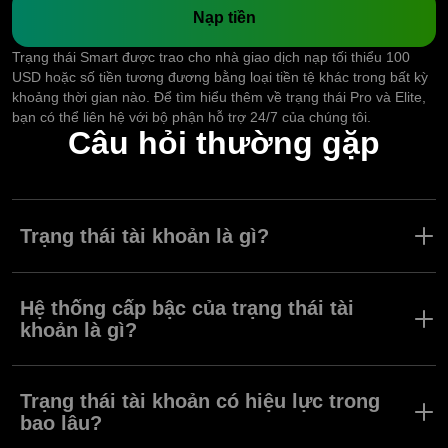
Nạp tiền
Trạng thái Smart được trao cho nhà giao dịch nạp tối thiểu 100
USD hoặc số tiền tương đương bằng loại tiền tệ khác trong bất kỳ
khoảng thời gian nào. Để tìm hiểu thêm về trạng thái Pro và Elite,
bạn có thể liên hệ với bộ phận hỗ trợ 24/7 của chúng tôi.
Câu hỏi thường gặp
Trạng thái tài khoản là gì?
Trạng thái là một dạng thứ hạng đặc biệt mà nhà giao dịch có thể
nhận được bằng cách nạp vào một số tiền cụ thể. Trạng thái giúp
Hệ thống cấp bậc của trạng thái tài
mang lại khả năng tiếp cận nhiều công cụ giao dịch, tính năng và
khoản là gì?
dịch vụ.
Sàn Olymptrade có bốn trạng thái: Basic, Smart, Pro và Elite. Khi
trạng thái của nhà giao dịch tăng lên, cơ hội giao dịch cũng được
Trạng thái tài khoản có hiệu lực trong
mở rộng, giúp tiếp cận được khả năng sinh lời cao hơn, công cụ
bao lâu?
độc quyền và dịch vụ cao cấp.