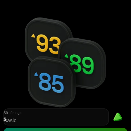
Số tiền nạp
$
Basic