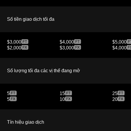
Số tiền giao dịch tối đa
$3,000
$4,000
$5,000
$2,000
$3,000
$4,000
Số lượng tối đa các vị thế đang mở
5
15
25
5
10
20
Tín hiệu giao dịch