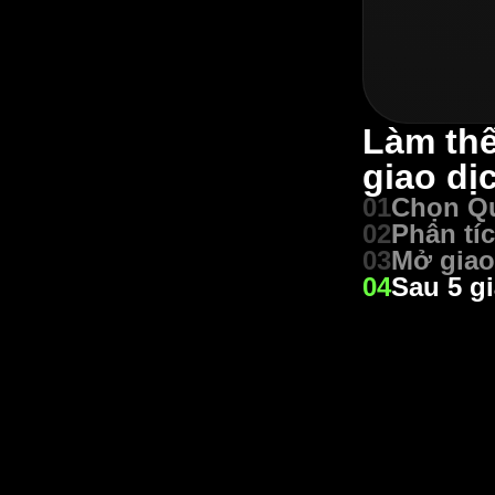
Làm thế
giao dị
01
Chọn Qu
02
Phân tí
03
Mở giao
04
Sau 5 g