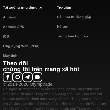
Tải xuống ứng dụng
Trợ giúp
Câu hỏi thường gặp
Android
Hỗ trợ
Android APK
Trung tâm Học tập
iOS
Ứng dụng Web (PWA)
Máy tính
Theo dõi
chúng tôi trên mạng xã hội
© 2014-2026 Olymptrade
Chỉ người trưởng thành có đầy đủ năng lực mới được thực hiện
các Giao dịch được Trang web này cung cấp. Các Giao dịch với
các sản phẩm tài chính được cung cấp trên Trang web có rủi ro
lớn và việc giao dịch có thể rất rủi ro. Nếu bạn thực hiện Giao dịch
với các sản phẩm tài chính được cung cấp trên Trang web này,