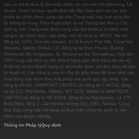
bạn có thể bị thua lỗ lớn hoặc thậm chí còn mất hết tiền trong Tài
khoản. Trước khi bạn quyết định bắt đầu Giao dịch với các sản
phẩm tài chính được cung cấp trên Trang web này, bạn phải đọc
kỹ thông tin trong Thỏa thuận Dịch vụ và Thông báo Rủi ro.
Các
dịch vụ trên Trang web được cung cấp bởi Aollikus Limited, một
công ty tài chính được cấp phép, mã số công ty: 40131, địa chỉ
đăng ký: 1276, Tòa nhà Govant, Xa lộ Kumul, Port Vila, Cộng hòa
Vanuatu. Saledo Global LLC, đăng ký tại Euro House, Đường
Richmond Hill, Kingstown, St. Vincent và the Grenadines, Hộp thư
2897 cung cấp dịch vụ cho khách hàng giao dịch bằng tài sản kỹ
thuật số và cho khách hàng có tài khoản được chỉ định theo tài sản
kỹ thuật số. Các công ty này có đầy đủ giấy phép để thực hiện các
hoạt động của mình theo luật pháp của quốc gia cấp phép. Các
công ty đối tác: VISEPOINT LIMITED (số đăng ký C 94716, đăng
ký tại 123, Phố Melita, Valletta, VLT 1123, Malta) và MARTIQUE
LIMITED (số đăng ký HE 43318, đăng ký tại Kypranoros, 13, EVI
BUILDING, tầng 2, Căn hộ/Văn phòng 201, 1061, Nicosia, Cộng
hòa Síp), cung cấp nội dung và thực hiện công tác quản lý vận
hành của doanh nghiệp.
Thông tin Pháp lý
Quy định