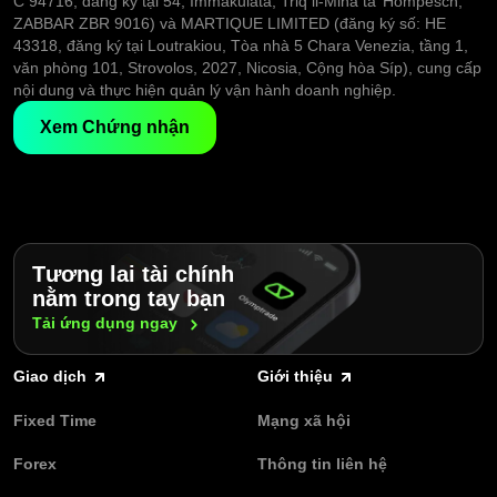
C 94716, đăng ký tại 54, Immakulata, Triq il-Mina ta’ Hompesch,
ZABBAR ZBR 9016) và MARTIQUE LIMITED (đăng ký số: HE
43318, đăng ký tại Loutrakiou, Tòa nhà 5 Chara Venezia, tầng 1,
văn phòng 101, Strovolos, 2027, Nicosia, Cộng hòa Síp), cung cấp
nội dung và thực hiện quản lý vận hành doanh nghiệp.
Xem Chứng nhận
Tương lai tài chính
nằm trong tay bạn
Tải ứng dụng
ngay
Giao dịch
Giới thiệu
Fixed Time
Mạng xã hội
Forex
Thông tin liên hệ