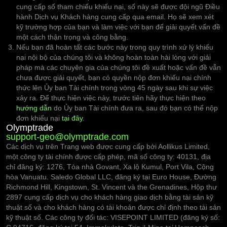
cung cấp số tham chiếu khiếu nại, số này sẽ được đội ngũ Điều
hành Dịch vụ Khách hàng cung cấp qua email. Họ sẽ xem xét
kỹ trường hợp của bạn và làm việc với bạn để giải quyết vấn đề
một cách thận trọng và công bằng.
Nếu bạn đã hoàn tất các bước này trong quy trình xử lý khiếu
nại nội bộ của chúng tôi và không hoàn toàn hài lòng với giải
pháp mà các chuyên gia của chúng tôi đề xuất hoặc vấn đề vẫn
chưa được giải quyết, bạn có quyền nộp đơn khiếu nại chính
thức lên Ủy ban Tài chính trong vòng 45 ngày sau khi sự việc
xảy ra. Để thực hiện việc này, trước tiên hãy thực hiện theo
hướng dẫn
do Ủy ban Tài chính đưa ra, sau đó bạn có thể nộp
đơn khiếu nại
tại đây
.
Olymptrade
support-geo@olymptrade.com
Các dịch vụ trên Trang web được cung cấp bởi Aollikus Limited,
một công ty tài chính được cấp phép, mã số công ty: 40131, địa
chỉ đăng ký: 1276, Tòa nhà Govant, Xa lộ Kumul, Port Vila, Cộng
hòa Vanuatu. Saledo Global LLC, đăng ký tại Euro House, Đường
Richmond Hill, Kingstown, St. Vincent và the Grenadines, Hộp thư
2897 cung cấp dịch vụ cho khách hàng giao dịch bằng tài sản kỹ
thuật số và cho khách hàng có tài khoản được chỉ định theo tài sản
kỹ thuật số. Các công ty đối tác: VISEPOINT LIMITED (đăng ký số: