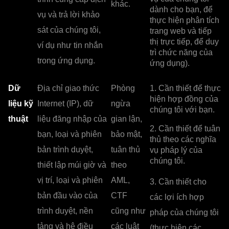
khác.
dành cho bạn, để
vụ và trả lời khảo
thực hiện phân tích
sát của chúng tôi,
trang web và tiếp
thị trực tiếp, để duy
ví dụ như tin nhắn
trì chức năng của
trong ứng dụng.
ứng dụng).
Dữ
Địa chỉ giao thức
Phòng
1. Cần thiết để thực
hiện hợp đồng của
liệu kỹ
Internet (IP), dữ
ngừa
chúng tôi với bạn.
thuật
liệu đăng nhập của
gian lận,
2. Cần thiết để tuân
bạn, loại và phiên
bảo mật,
thủ theo các nghĩa
bản trình duyệt,
tuân thủ
vụ pháp lý của
chúng tôi.
thiết lập múi giờ và
theo
vị trí, loại và phiên
AML,
3. Cần thiết cho
bản đầu vào của
CTF
các lợi ích hợp
trình duyệt, nền
cũng như
pháp của chúng tôi
tảng và hệ điều
các luật
(thực hiện các