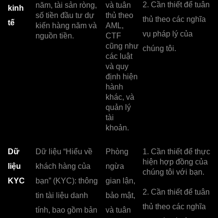
2. Cần thiết để tuân
năm, tài sản ròng,
và tuân
kinh
số tiền đầu tư dự
thủ theo
thủ theo các nghĩa
tế
kiến ‌‌hàng năm và
AML,
vụ pháp lý của
nguồn tiền.
CTF
cũng như
chúng tôi.
các luật
và quy
định hiện
hành
khác, và
quản lý
tài
khoản.
Dữ
Dữ liệu “Hiểu về
Phòng
1. Cần thiết để thực
hiện hợp đồng của
liệu
khách hàng của
ngừa
chúng tôi với bạn.
KYC
bạn” (KYC): thông
gian lận,
2. Cần thiết để tuân
tin tài liệu danh
bảo mật,
thủ theo các nghĩa
tính, bao gồm bản
và tuân