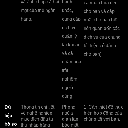
và ảnh chụp cả hai
hành
cá nhân hóa đến
mặt của thẻ ngân
khác,
cho bạn và cập
hàng.
cung cấp
nhật cho bạn biết
dịch vụ,
liên quan đến các
quản lý
dịch vụ của chúng
tài khoản
tôi hiện có dành
và cá
cho bạn).
nhân hóa
trải
nghiệm
người
dùng.
Dữ
Thông tin chi tiết
Phòng
1. Cần thiết để thực
về nghề nghiệp,
ngừa
hiện hợp đồng của
liệu
mục đích đầu tư,
gian lận,
chúng tôi với bạn.
hồ sơ
thu nhập hàng
bảo mật,