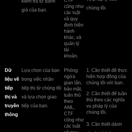
CTF
kiểm tra tự đánh
cũng như
chúng tôi.
giá của bạn.
các luật
và quy
định hiện
hành
khác, và
quản lý
tài
khoản.
Dữ
Lựa chọn của bạn
Phòng
1. Cần thiết để thực
ngừa
hiện hợp đồng của
liệu về
trong việc nhận
gian lận,
chúng tôi với bạn.
tiếp
tiếp thị từ chúng tôi
bảo mật,
2. Cần thiết để tuân
tuân thủ
thị và
và lựa chọn giao
thủ theo các nghĩa
theo
truyền
tiếp của bạn.
vụ pháp lý của
AML,
chúng tôi.
CTF
thông
cũng như
3. Cần thiết dành
các luật