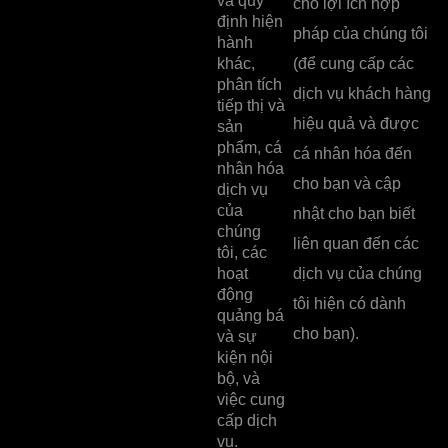
và quy
cho lợi ích hợp
định hiện
pháp của chúng tôi
hành
khác,
(để cung cấp các
phân tích
dịch vụ khách hàng
tiếp thị và
hiệu quả và được
sản
phẩm, cá
cá nhân hóa đến
nhân hóa
cho bạn và cập
dịch vụ
của
nhật cho bạn biết
chúng
liên quan đến các
tôi, các
hoạt
dịch vụ của chúng
động
tôi hiện có dành
quảng bá
cho bạn).
và sự
kiện nội
bộ, và
việc cung
cấp dịch
vụ.