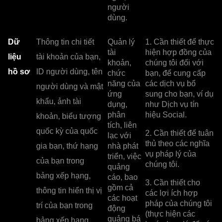
người
dùng.
Dữ
Thông tin chi tiết
Quản lý
1. Cần thiết để thực
tài
hiện hợp đồng của
liệu
tài khoản của bạn,
khoản,
chúng tôi đối với
hồ sơ
ID người dùng, tên
chức
bạn, để cung cấp
năng của
các dịch vụ bổ
người dùng và mật
ứng
sung cho bạn, ví dụ
khẩu, ảnh tài
dụng,
như Dịch vụ tín
phân
hiệu Social.
khoản, biểu tượng
tích, liên
quốc kỳ của quốc
2. Cần thiết để tuân
lạc với
thủ theo các nghĩa
gia bạn, thứ hạng
nhà phát
vụ pháp lý của
triển, việc
của bạn trong
chúng tôi.
quảng
bảng xếp hạng,
cáo, bao
3. Cần thiết cho
gồm cả
thông tin hiển thị vị
các lợi ích hợp
các hoạt
pháp của chúng tôi
trí của bạn trong
động
(thực hiện các
quảng bá
bảng xếp hạng,