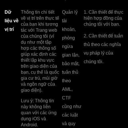
Dữ
Thông tin chi tiết
Quản lý
1. Cần thiết để thực
về vị trí trên thực tế
hiện hợp đồng của
liệu về
tài
của bạn khi tương
chúng tôi với bạn.
vị trí
khoản,
tác với Trang web
2. Cần thiết để tuân
của chúng tôi (ví
phòng
dụ như một tập
thủ theo các nghĩa
ngừa
hợp các thông số
vụ pháp lý của
giúp xác định các
gian lận,
thiết lập khu vực
chúng tôi.
bảo mật,
trên giao diện của
bạn, cụ thể là quốc
tuân thủ
gia cư trú, múi giờ
theo
và ngôn ngữ của
AML,
giao diện).
CTF
Lưu ý: Thông tin
cũng như
này không liên
quan với các ứng
các luật
dụng iOS và
và quy
Android.