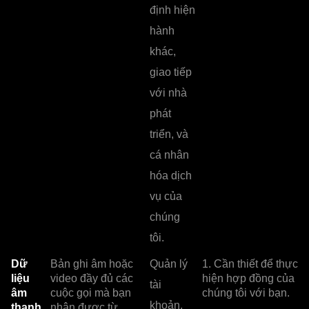
định hiện
hành
khác,
giao tiếp
với nhà
phát
triển, và
cá nhân
hóa dịch
vụ của
chúng
tôi.
Dữ
Bản ghi âm hoặc
Quản lý
1. Cần thiết để thực
liệu
video đầy đủ các
hiện hợp đồng của
tài
âm
cuộc gọi mà bạn
chúng tôi với bạn.
khoản,
thanh
nhận được từ