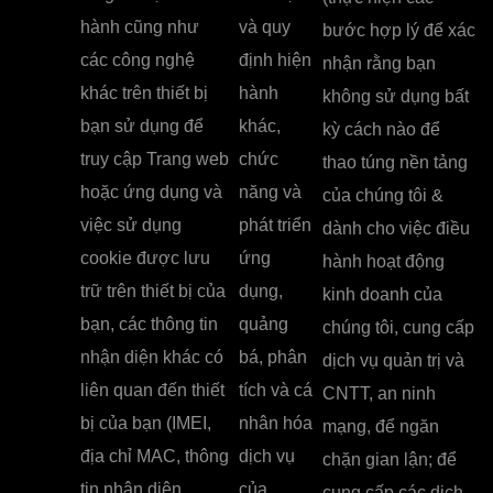
hành cũng như
và quy
bước hợp lý để xác
các công nghệ
định hiện
nhận rằng bạn
khác trên thiết bị
hành
không sử dụng bất
bạn sử dụng để
khác,
kỳ cách nào để
truy cập Trang web
chức
thao túng nền tảng
hoặc ứng dụng và
năng và
của chúng tôi &
việc sử dụng
phát triển
dành cho việc điều
cookie được lưu
ứng
hành hoạt động
trữ trên thiết bị của
dụng,
kinh doanh của
bạn, các thông tin
quảng
chúng tôi, cung cấp
nhận diện khác có
bá, phân
dịch vụ quản trị và
liên quan đến thiết
tích và cá
CNTT, an ninh
bị của bạn (IMEI,
nhân hóa
mạng, để ngăn
địa chỉ MAC, thông
dịch vụ
chặn gian lận; để
tin nhận diện
của
cung cấp các dịch