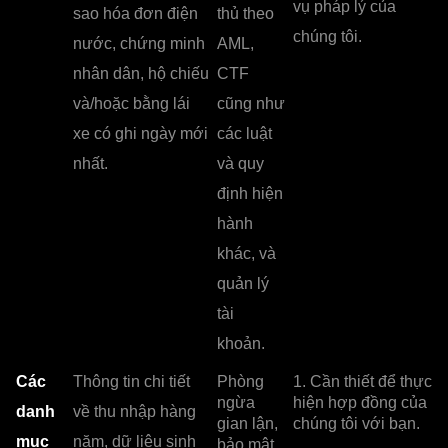
vụ pháp lý của
sao hóa đơn điện
thủ theo
chúng tôi.
nước, chứng minh
AML,
nhân dân, hộ chiếu
CTF
và/hoặc bằng lái
cũng như
xe có ghi ngày mới
các luật
nhất.
và quy
định hiện
hành
khác, và
quản lý
tài
khoản.
Các
Thông tin chi tiết
Phòng
1. Cần thiết để thực
ngừa
hiện hợp đồng của
danh
về thu nhập hàng
gian lận,
chúng tôi với bạn.
mục
năm, dữ liệu sinh
bảo mật,