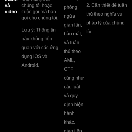
2. Cần thiết để tuân
và
chúng tôi hoặc
phòng
video
cuộc gọi mà bạn
thủ theo nghĩa vụ
ngừa
gọi cho chúng tôi.
pháp lý của chúng
gian lận,
Lưu ý: Thông tin
tôi.
bảo mật,
này không liên
và tuân
quan với các ứng
thủ theo
dụng iOS và
AML,
Android.
CTF
cũng như
các luật
và quy
định hiện
hành
khác,
giao tiếp