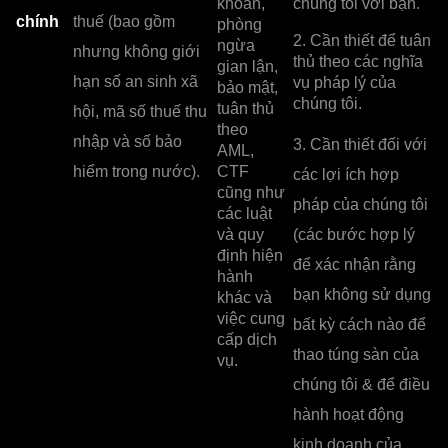
khoản,
chúng tôi với bạn.
chính
thuế (bao gồm
phòng
2. Cần thiết để tuân
ngừa
nhưng không giới
thủ theo các nghĩa
gian lận,
hạn số an sinh xã
vụ pháp lý của
bảo mật,
chúng tôi.
tuân thủ
hội, mã số thuế thu
theo
nhập và số bảo
3. Cần thiết đối với
AML,
hiểm trong nước).
CTF
các lợi ích hợp
cũng như
pháp của chúng tôi
các luật
và quy
(các bước hợp lý
định hiện
để xác nhận rằng
hành
bạn không sử dụng
khác và
việc cung
bất kỳ cách nào để
cấp dịch
thao túng sàn của
vụ.
chúng tôi & để điều
hành hoạt động
kinh doanh của