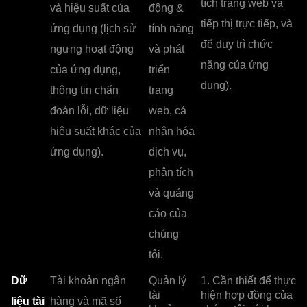
tích trang web và
và hiệu suất của
động &
tiếp thị trực tiếp, và
ứng dụng (lịch sử
tính năng
để duy trì chức
ngưng hoạt động
và phát
năng của ứng
của ứng dụng,
triển
dụng).
thông tin chẩn
trang
đoán lỗi, dữ liệu
web, cá
hiệu suất khác của
nhân hóa
ứng dụng).
dịch vụ,
phân tích
và quảng
cáo của
chúng
tôi.
Dữ
Tài khoản ngân
Quản lý
1. Cần thiết để thực
tài
hiện hợp đồng của
liệu tài
hàng và mã số