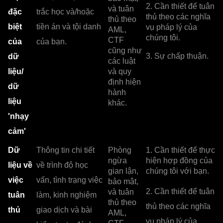
2. Cần thiết để tuân
và tuân
đặc
trắc học và/hoặc
thủ theo các nghĩa
thủ theo
biệt
tiền án và tội danh
vụ pháp lý của
AML,
chúng tôi.
CTF
của
của bạn.
cũng như
3. Sự chấp thuận.
dữ
các luật
liệu/
và quy
định hiện
dữ
hành
liệu
khác.
'nhạy
cảm'
Dữ
Thông tin chi tiết
Phòng
1. Cần thiết để thực
ngừa
hiện hợp đồng của
liệu về
về trình độ học
gian lận,
chúng tôi với bạn.
việc
vấn, tình trạng việc
bảo mật,
2. Cần thiết để tuân
và tuân
tuân
làm, kinh nghiệm
thủ theo
thủ theo các nghĩa
thủ
giao dịch và bài
AML,
vụ pháp lý của