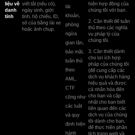
liệu về
viết tắt (nếu có),
hiện hợp đồng của
tài
danh
ngày sinh, giới
chúng tôi với bạn.
khoản,
tính
tính, hộ chiếu, ID,
2. Cần thiết để tuân
số của bằng lái xe
phòng
thủ theo các nghĩa
hoặc ảnh chụp.
ngừa
vụ pháp lý của
chúng tôi.
gian lận,
3. Cần thiết dành
bảo mật,
cho lợi ích hợp
tuân thủ
pháp của chúng tôi
theo
(để cung cấp các
dịch vụ khách hàng
AML,
hiệu quả và được
CTF
cá nhân hóa đến
cho bạn và cập
cũng như
nhật cho bạn biết
các luật
liên quan đến các
dịch vụ của chúng
và quy
tôi dành cho bạn,
định hiện
để thực hiện phân
hành
tích trang web và