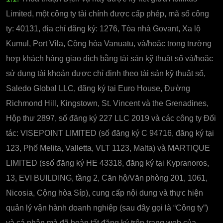
Limited, một công ty tài chính được cấp phép, mã số công
ty: 40131, địa chỉ đăng ký: 1276, Tòa nhà Govant, Xa lộ
Kumul, Port Vila, Cộng hòa Vanuatu, và/hoặc trong trường
hợp khách hàng giao dịch bằng tài sản kỹ thuật số và/hoặc
sử dụng tài khoản được chỉ định theo tài sản kỹ thuật số,
Saledo Global LLC, đăng ký tại Euro House, Đường
Richmond Hill, Kingstown, St. Vincent và the Grenadines,
Hộp thư 2897, số đăng ký 227 LLC 2019 và các công ty Đối
tác: VISEPOINT LIMITED (số đăng ký C 94716, đăng ký tại
123, Phố Melita, Valletta, VLT 1123, Malta) và MARTIQUE
LIMITED (ssố đăng ký HE 43318, đăng ký tại Kypranoros,
13, EVI BUILDING, tầng 2, Căn hộ/Văn phòng 201, 1061,
Nicosia, Cộng hòa Síp), cung cấp nội dung và thực hiện
quản lý vận hành doanh nghiệp (sau đây gọi là “Công ty”)
và cá nhân mà đã hoàn tất đăng ký trên trang web của