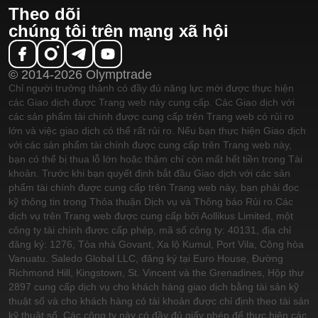
Theo dõi
chúng tôi trên mạng xã hội
© 2014-2026 Olymptrade
Chỉ người trưởng thành có đầy đủ năng lực mới được thực hiện
các Giao dịch được Trang web này cung cấp. Các Giao dịch với
các sản phẩm tài chính được cung cấp trên Trang web có rủi ro
lớn và việc giao dịch có thể rất rủi ro. Nếu bạn thực hiện Giao dịch
với các sản phẩm tài chính được cung cấp trên Trang web này,
bạn có thể bị thua lỗ lớn hoặc thậm chí còn mất hết tiền trong Tài
khoản. Trước khi bạn quyết định bắt đầu Giao dịch với các sản
phẩm tài chính được cung cấp trên Trang web này, bạn phải đọc
kỹ thông tin trong Thỏa thuận Dịch vụ và Thông báo Rủi ro.
Các
dịch vụ trên Trang web được cung cấp bởi Aollikus Limited, một
công ty tài chính được cấp phép, mã số công ty: 40131, địa chỉ
đăng ký: 1276, Tòa nhà Govant, Xa lộ Kumul, Port Vila, Cộng hòa
Vanuatu. Saledo Global LLC, đăng ký tại Euro House, Đường
Richmond Hill, Kingstown, St. Vincent và the Grenadines, Hộp thư
2897 cung cấp dịch vụ cho khách hàng giao dịch bằng tài sản kỹ
thuật số và cho khách hàng có tài khoản được chỉ định theo tài sản
kỹ thuật số. Các công ty này có đầy đủ giấy phép để thực hiện các