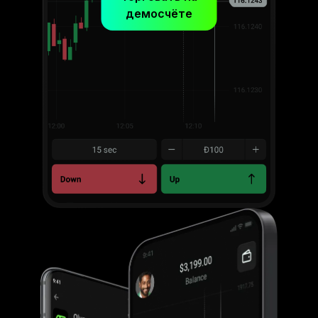
демосчёте