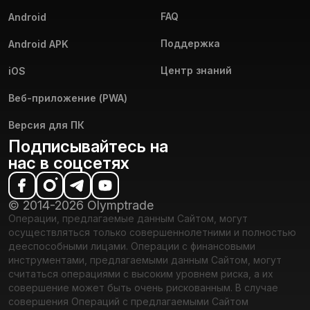
FAQ
Android
Поддержка
Android APK
Центр знаний
iOS
Веб-приложение (PWA)
Версия для ПК
Подписывайтесь на
нас в соцсетях
© 2014-2026 Olymptrade
Операции, предлагаемые данным Сайтом, могут
осуществляться только совершеннолетними и полностью
дееспособными лицами. Операции с финансовыми
инструментами, предлагаемыми данным Сайтом, могут
считаться операциями с высоким уровнем риска, а их
совершение может быть очень рискованным. В случае
совершения Операций с предлагаемыми Сайтом