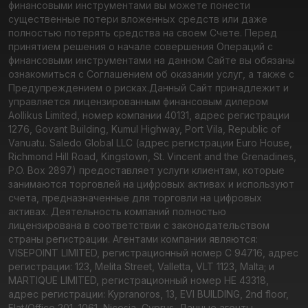
финансовыми инструментами вы можете понести
существенные потери вложенных средств или даже
полностью потерять средства на своем Счете. Перед
принятием решения о начале совершения Операций с
финансовыми инструментами на данном Сайте вы обязаны
ознакомиться с Соглашением об оказании услуг, а также с
Предупреждением о рисках.
Данный Сайт принадлежит и
управляется лицензированным финансовым дилером
Aollikus Limited, номер компании 40131, адрес регистрации
1276, Govant Building, Kumul Highway, Port Vila, Republic of
Vanuatu. Saledo Global LLC (адрес регистрации Euro House,
Richmond Hill Road, Kingstown, St. Vincent and the Grenadines,
P.O. Box 2897) предоставляет услуги клиентам, которые
занимаются торговлей на цифровых активах и используют
счета, предназначенные для торговли на цифровых
активах. Деятельность компаний полностью
лицензирована в соответствии с законодательством
страны регистрации. Агентами компании являются:
VISEPOINT LIMITED, регистрационный номер C 94716, адрес
регистрации: 123, Melita Street, Valletta, VLT 1123, Malta; и
MARTIQUE LIMITED, регистрационный номер HE 43318,
адрес регистрации: Kypranoros, 13, EVI BUILDING, 2nd floor,
Flat/Office 201, 1061, Nicosia, Cyprus. Данные агенты