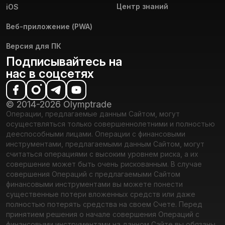
Центр знаний
iOS
Веб-приложение (PWA)
Версия для ПК
Подписывайтесь на
нас в соцсетях
© 2014-2026 Olymptrade
Операции, предлагаемые данным Сайтом, могут
осуществляться только совершеннолетними и полностью
дееспособными лицами. Операции с финансовыми
инструментами, предлагаемыми данным Сайтом, могут
считаться операциями с высоким уровнем риска, а их
совершение может быть очень рискованным. В случае
совершения Операций с предлагаемыми Сайтом
финансовыми инструментами вы можете понести
существенные потери вложенных средств или даже
полностью потерять средства на своем Счете. Перед
принятием решения о начале совершения Операций с
финансовыми инструментами на данном Сайте вы обязаны