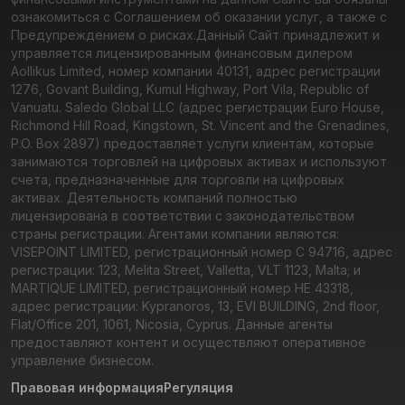
ознакомиться с Соглашением об оказании услуг, а также с
Предупреждением о рисках.
Данный Сайт принадлежит и
управляется лицензированным финансовым дилером
Aollikus Limited, номер компании 40131, адрес регистрации
1276, Govant Building, Kumul Highway, Port Vila, Republic of
Vanuatu. Saledo Global LLC (адрес регистрации Euro House,
Richmond Hill Road, Kingstown, St. Vincent and the Grenadines,
P.O. Box 2897) предоставляет услуги клиентам, которые
занимаются торговлей на цифровых активах и используют
счета, предназначенные для торговли на цифровых
активах. Деятельность компаний полностью
лицензирована в соответствии с законодательством
страны регистрации. Агентами компании являются:
VISEPOINT LIMITED, регистрационный номер C 94716, адрес
регистрации: 123, Melita Street, Valletta, VLT 1123, Malta; и
MARTIQUE LIMITED, регистрационный номер HE 43318,
адрес регистрации: Kypranoros, 13, EVI BUILDING, 2nd floor,
Flat/Office 201, 1061, Nicosia, Cyprus. Данные агенты
предоставляют контент и осуществляют оперативное
управление бизнесом.
Правовая информация
Регуляция