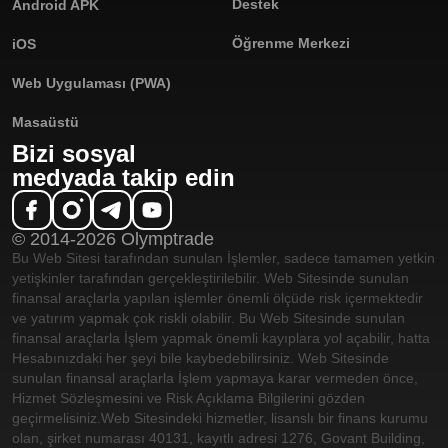
Destek
Android APK
Öğrenme Merkezi
iOS
Web Uygulaması (PWA)
Masaüstü
Bizi sosyal
medyada takip edin
© 2014-2026 Olymptrade
Bu Web Sitesi tarafından sunulan İşlemler, sadece tamamen yetkin
yetişkinler tarafından gerçekleştirilebilir. Web Sitesinde sunulan
finansal araçlarla yapılan işlemler önemli ölçüde risk içermektedir
ve yatırım yapmak çok riskli olabilir. Bu Web Sitesinde sunulan
finansal araçlarla İşlem yapmak önemli kayıplara yol açabilir, hatta
Hesabınızdaki her şeyi bile kaybedebilirsiniz. Web Sitesinde
sunulan finansal araçlarla İşlem yapmaya karar vermeden önce,
Hizmet Sözleşmesini ve Risk Açıklama Bilgilerini gözden
geçirmelisiniz.
Web Sitesindeki hizmetler, lisanslı bir finans kurumu
olan, şirket numarası 40131, kayıtlı adresi 1276, Govant Building,