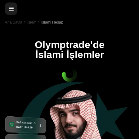
Ana Sayfa
İşlem
İslami Hesap
Olymptrade'de
İslami İşlemler