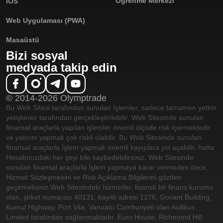
Öğrenme Merkezi
iOS
Web Uygulaması (PWA)
Masaüstü
Bizi sosyal
medyada takip edin
© 2014-2026 Olymptrade
Bu Web Sitesi tarafından sunulan İşlemler, sadece tamamen yetkin
yetişkinler tarafından gerçekleştirilebilir. Web Sitesinde sunulan
finansal araçlarla yapılan işlemler önemli ölçüde risk içermektedir
ve yatırım yapmak çok riskli olabilir. Bu Web Sitesinde sunulan
finansal araçlarla İşlem yapmak önemli kayıplara yol açabilir, hatta
Hesabınızdaki her şeyi bile kaybedebilirsiniz. Web Sitesinde
sunulan finansal araçlarla İşlem yapmaya karar vermeden önce,
Hizmet Sözleşmesini ve Risk Açıklama Bilgilerini gözden
geçirmelisiniz.
Web Sitesindeki hizmetler, lisanslı bir finans kurumu
olan, şirket numarası 40131, kayıtlı adresi 1276, Govant Building,
Kumul Highway, Port Vila, Vanuatu Cumhuriyeti olan Aollikus
Limited tarafından sağlanmaktadır. Euro House, Richmond Hill